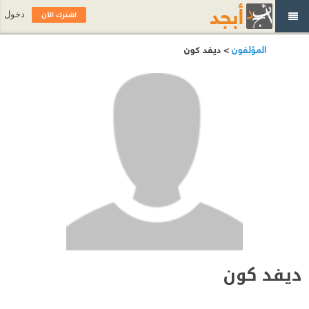
اشترك الآن
دخول
المؤلفون
> ديفد كون
ديفد كون