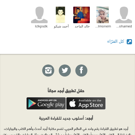
amr mohamed
Waled Abd Elmonem
خالد الماجد
أحمد شيكو
lclkpsdk
كل القرّاء
حمّل تطبيق أبجد مجاناً
أبجد
: أسلوب جديد للقراءة العربية
أبجد هو تطبيق القراءة رقم واحد في العالم العربي. تضم مكتبة أبجد أحدث وأهم الكتب والروايات،
بالإضافة إلى الكتب الأكثر مبيعاً والكتب الأكثر رواجاً من شتّى المجالات، مثل الروايات والقصص، كتب