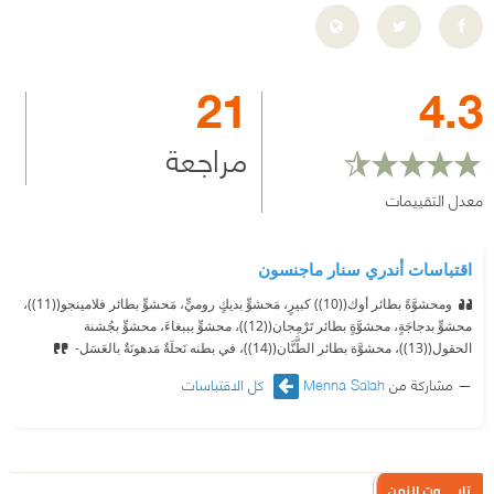
21
4.3
مراجعة
معدل التقييمات
اقتباسات أندري سنار ماجنسون
ومحشوَّةً بطائر أوك((10)) كبيرٍ، مَحشوٍّ بديكٍ روميٍّ، مَحشوٍّ بطائر فلامينجو((11))،
محشوٍّ بدجاجَةٍ، محشوَّةٍ بطائر تَرْمِجان((12))، محشوٍّ بببغاءَ، محشوٍّ بجُشنة
الحقول((13))، محشوَّة بطائر الطَّنَّان((14))، في بطنه نَحلَةٌ مَدهونَةٌ بالعَسَل-
مشاركة من
Menna Salah
كل الاقتباسات