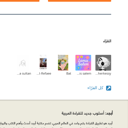
القرّاء
haya sultan
Fatma Al-Refaee
Bat
lamis salem
Istabraq Al-Cherkessy
كل القرّاء
أبجد
: أسلوب جديد للقراءة العربية
أبجد هو تطبيق القراءة رقم واحد في العالم العربي. تضم مكتبة أبجد أحدث وأهم الكتب والروايات