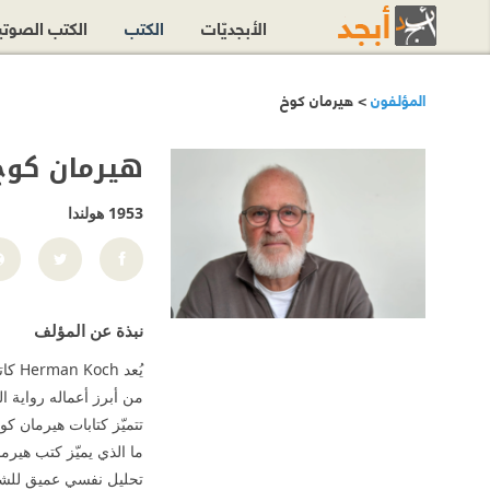
الأبجديّات
الكتب
الكتب الصوت
المؤلفون
> هيرمان كوخ
هيرمان كوخ
1953
هولندا
نبذة عن المؤلف
يُعد Herman Koch كاتبًا وروائيًا هولنديًا، اشتهر بأعماله التي تمزج بين السرد النفسي والنقد الاجتماعي، مع تسليط الضوء على الجوانب المظلمة في العلاقات الإنسانية.
من أبرز أعماله رواية ا
تتميّز كتابات هيرمان كو
ما الذي يميّز كتب هيرم
تحليل نفسي عميق لل