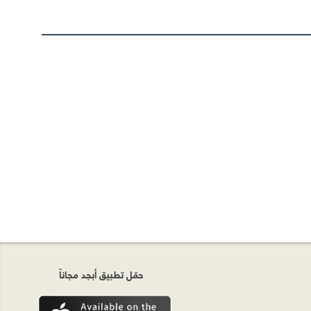
حمّل تطبيق أبجد مجاناً