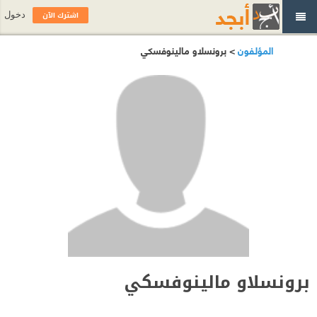
اشترك الآن
دخول
المؤلفون
> برونسلاو مالينوفسكي
برونسلاو مالينوفسكي