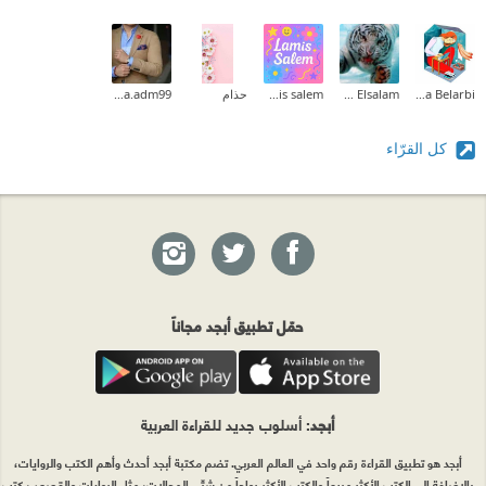
Halima Belarbi
Ehab Mohammed Abd Elsalam
lamis salem
حذام
Alaa.adm99
كل القرّاء
حمّل تطبيق أبجد مجاناً
أبجد
: أسلوب جديد للقراءة العربية
أبجد هو تطبيق القراءة رقم واحد في العالم العربي. تضم مكتبة أبجد أحدث وأهم الكتب والروايات،
بالإضافة إلى الكتب الأكثر مبيعاً والكتب الأكثر رواجاً من شتّى المجالات، مثل الروايات والقصص، كتب