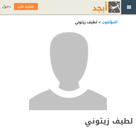
اشترك الآن
دخول
المؤلفون
> لطيف زيتوني
لطيف زيتوني