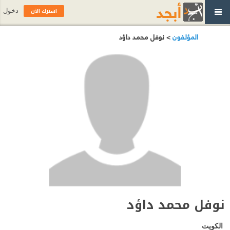
اشترك الآن
دخول
المؤلفون
> نوفل محمد داؤد
نوفل محمد داؤد
الكويت