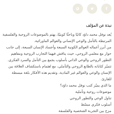
نبذة عن المؤلف
يُعد نوفل محمد داؤد كاتبًا وباحثًا كويتيًا، يهتم بالموضوعات الروحية والفلسفية
المرتبطة بالتأمل والوعي الإنساني والعوالم الماورائية.
من أبرز أعماله العوالم الكونية السبعة وأجساد الإنسان السبعة، إلى جانب
حوار مع معلمي الروحي، حيث يناقش فيهما التجارب الروحية ومفاهيم
التطور الروحي والوعي الذاتي بأسلوب يجمع بين التأمل والسرد الفكري.
تتميّز كتاباته بالطابع الروحي والتأملي، مع اهتمام باستكشاف العلاقة بين
الإنسان والوعي والعوالم غير المادية، وتقديم هذه الأفكار بلغة مبسطة
للقارئ.
ما الذي يميّز كتب نوفل محمد داؤد؟
موضوعات روحية وتأملية
تناول الوعي والتطور الروحي
أسلوب فكري مبسّط
مزج بين التجربة الشخصية والفلسفة