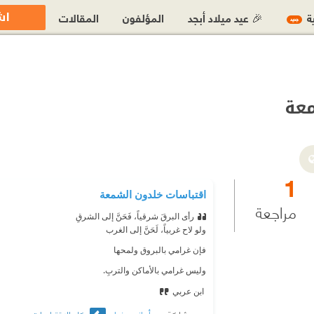
اش
ية
🎉 عيد ميلاد أبجد
المؤلفون
المقالات
جديد
عة
1
اقتباسات خلدون الشمعة
مراجعة
رأى البرقَ شرقياً، فَحَنَّ إلى الشرقِ
ولو لاح غربياً، لَحَنَّ إلى الغرب
فإن غرامي بالبروق ولمحها
وليس غرامي بالأماكن والتربِ.
‫ ابن عربي