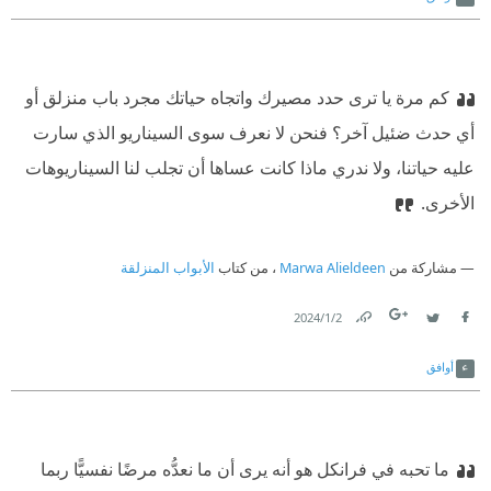
كم مرة يا ترى حدد مصيرك واتجاه حياتك مجرد باب منزلق أو
أي حدث ضئيل آخر؟ فنحن لا نعرف سوى السيناريو الذي سارت
عليه حياتنا، ولا ندري ماذا كانت عساها أن تجلب لنا السيناريوهات
الأخرى.
مشاركة من
Marwa Alieldeen
، من كتاب
الأبواب المنزلقة
2‏/1‏/2024
Link
Twitter
Facebook
أوافق
⁠‫ما تحبه في فرانكل هو أنه يرى أن ما نعدُّه مرضًا نفسيًّا ربما