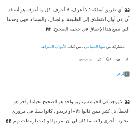
أي طريق أسلكه؟ لا أعرف، لا أعرف. كل ما أعرفه هو أنه قد
آن إذن أوان الانطلاق إلى الطبيعة، والجبال، والسماء، فهي وحدها
التي تضع هذا الإخفاق في حجمه الصحيح.
مشاركة من
سها السباعي
، من كتاب
الأبواب المنزلقة
20‏/1‏/2026
Link
Twitter
Facebook
أوافق
لا يوجد في الحياة سيناريو واحد هو الصحيح لحياتنا وآخر هو
الخطأ. بل كثير ممن قالوا «لا» أو ترددوا، كانوا سببًا في مروري
بتجارب أخرى رائعة ما كان لي أن أمر بها لو كنت ارتبطت بهم