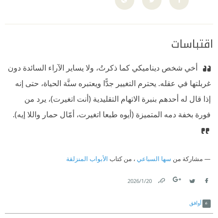
اقتباسات
‫ أخي شخص ديناميكي كما ذكرتُ، ولا يساير الآراء السائدة دون
غربلتها في عقله. يحترم التغيير جدًّا ويعتبره سنَّة الحياة، حتى إنه
إذا قال له أحدهم بنبرة الاتهام التقليدية (أنت اتغيرت)، يرد من
فورة بخفة دمه المتميزة (أيوه طبعا اتغيرت، أمّال حمار واللا إيه).
مشاركة من
سها السباعي
، من كتاب
الأبواب المنزلقة
20‏/1‏/2026
Link
Twitter
Facebook
أوافق