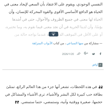
النفسي الوجودي، ويقوم على الاعتقاد بأن السعي لإيجاد معنى في
الحياة هو الدافع الأساسي الأقوى والقوة المحركة للإنسان، وأن
الحياة لها معنى في جميع الظروف والأحوال، حتى في أشدها
بؤسًا، وأن لدينا الحرية في أن نجد معنى فيما نقوم به، وما نختبره،
أو على الأقل في الموقف الذي نتخذه عندما نواجه حالة من
المعاناة غير القابلة للتغيير.
مشاركة من
سها السباعي
، من كتاب
الأبواب المنزلقة
20‏/1‏/2026
Link
Twitter
Facebook
أوافق
في هذه اللحظات، تشعر أنها جزء من هذا العالم الرائع، تمتلئ
بطاقة حب كبيرة لكل البشر والأشياء، ترى الأشياء والمشاكل في
حجمها، صغيرة ووقتية وآنية، وستمضي، حتما ستمضي.