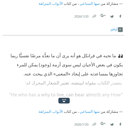
مشاركة من
سها السباعي
، من كتاب
الأبواب المنزلقة
20‏/1‏/2026
Link
Twitter
Facebook
أوافق
ما تحبه في فرانكل هو أنه يرى أن ما نعدُّه مرضًا نفسيًّا ربما
يكون في بعض الأحيان ليس سوى أزمة (وجود) يمكن للمرء
تجاوزها بمساعدته على إيجاد «المعنى» الذي يبحث عنه.
‫ يتصدر الكتاب مقولة لنيتشه، تعتبر الشعار المحرك له:
‪ “He who has a why to live, can bear almoSt any How”
‫ (من لديه سبب للحياة، يمكنه تحَمُّل أيما كان تقريبًا)
مشاركة من
سها السباعي
، من كتاب
الأبواب المنزلقة
20‏/1‏/2026