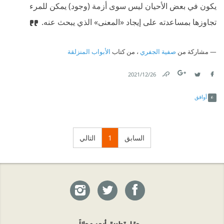
يكون في بعض الأحيان ليس سوى أزمة (وجود) يمكن للمرء
تجاوزها بمساعدته على إيجاد «المعنى» الذي يبحث عنه.
مشاركة من
صفية الجفري
، من كتاب
الأبواب المنزلقة
26‏/12‏/2021
Link
Twitter
Facebook
أوافق
السابق
1
التالي
حمّل تطبيق أبجد مجاناً