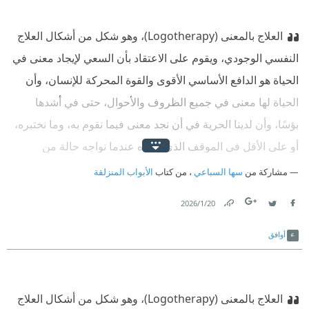
العلاج بالمعنى (Logotherapy)، وهو شكل من أشكال العلاج
النفسي الوجودي، ويقوم على الاعتقاد بأن السعي لإيجاد معنى في
الحياة هو الدافع الأساسي الأقوى والقوة المحركة للإنسان، وأن
الحياة لها معنى في جميع الظروف والأحوال، حتى في أشدها
بؤسًا، وأن لدينا الحرية في أن نجد معنى فيما نقوم به، وما نختبره،
أو على الأقل في الموقف الذي نتخذه عندما نواجه حالة من
المعاناة غير القابلة للتغيير.
مشاركة من
سها السباعي
، من كتاب
الأبواب المنزلقة
20‏/1‏/2026
Link
Twitter
Facebook
أوافق
العلاج بالمعنى (Logotherapy)، وهو شكل من أشكال العلاج