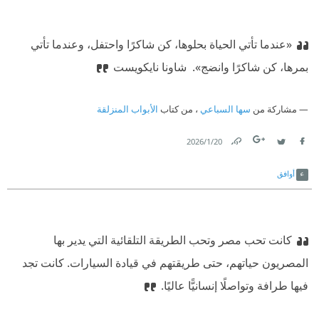
«عندما تأتي الحياة بحلوها، كن شاكرًا واحتفل، وعندما تأتي
بمرها، كن شاكرًا وانضج».
‫ شاونا نايكويست
مشاركة من
سها السباعي
، من كتاب
الأبواب المنزلقة
20‏/1‏/2026
Link
Twitter
Facebook
أوافق
كانت تحب مصر وتحب الطريقة التلقائية التي يدير بها
المصريون حياتهم، حتى طريقتهم في قيادة السيارات. كانت تجد
فيها طرافة وتواصلًا إنسانيًّا عاليًا.