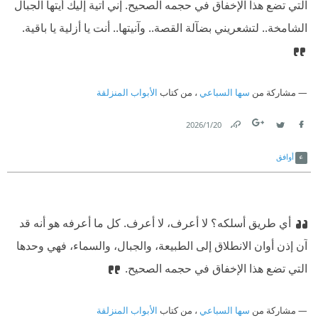
التي تضع هذا الإخفاق في حجمه الصحيح. إني آتية إليك أيتها الجبال
الشامخة.. لتشعريني بضآلة القصة.. وآنيتها.. أنت يا أزلية يا باقية.
مشاركة من
سها السباعي
، من كتاب
الأبواب المنزلقة
20‏/1‏/2026
Link
Twitter
Facebook
أوافق
أي طريق أسلكه؟ لا أعرف، لا أعرف. كل ما أعرفه هو أنه قد
آن إذن أوان الانطلاق إلى الطبيعة، والجبال، والسماء، فهي وحدها
التي تضع هذا الإخفاق في حجمه الصحيح.
مشاركة من
سها السباعي
، من كتاب
الأبواب المنزلقة