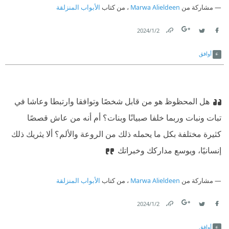
مشاركة من
Marwa Alieldeen
، من كتاب
الأبواب المنزلقة
2‏/1‏/2024
Link
Twitter
Facebook
أوافق
هل المحظوظ هو من قابل شخصًا وتوافقا وارتبطا وعاشا في
تبات ونبات وربما خلفا صبيانًا وبنات؟ أم أنه من عاش قصصًا
كثيرة مختلفة بكل ما يحمله ذلك من الروعة والألم؟ ألا يثريك ذلك
إنسانيًا، ويوسع مداركك وخبراتك
مشاركة من
Marwa Alieldeen
، من كتاب
الأبواب المنزلقة
2‏/1‏/2024
Link
Twitter
Facebook
أوافق