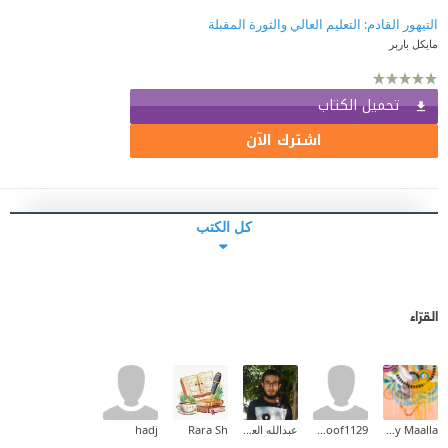
التيهور القادم: التعليم العالي والثورة المقبلة
مايكل باربر
تحميل الكتاب
اشترك الآن
كل الكتب
القرّاء
Tahany Maalla
hanoof1129
عبدالله العبدلي
Rara Sh
hadj