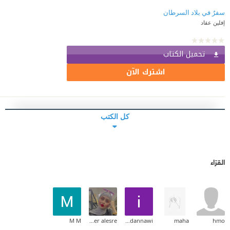
سفرٌ في بلاد السرطان
إفلين عقاد
تحميل الكتاب
اشترك الآن
كل الكتب
القرّاء
M M
gadeer alesre
iyad dannawi
maha
hmo