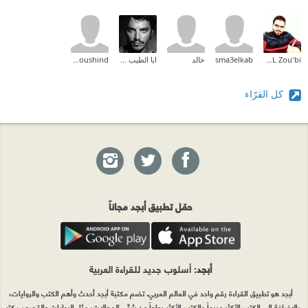
Ahmad AL Zou'bi
sma3elkab
خالد
ابا الطيب درعاوي
batlamoushind
كل القرّاء
حمّل تطبيق أبجد مجاناً
أبجد
: أسلوب جديد للقراءة العربية
أبجد هو تطبيق القراءة رقم واحد في العالم العربي. تضم مكتبة أبجد أحدث وأهم الكتب والروايات،
بالإضافة إلى الكتب الأكثر مبيعاً والكتب الأكثر رواجاً من شتّى المجالات، مثل الروايات والقصص، كتب