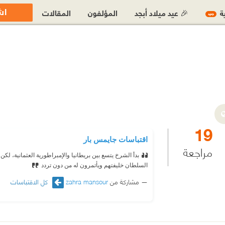
اش
ية
🎉 عيد ميلاد أبجد
المؤلفون
المقالات
جديد
19
اقتباسات جايمس بار
مراجعة
بدأ الشرخ يتسع بين بريطانيا والإمبراطورية العثمانية، لك
السلطان خليفتهم ويأتمرون له من دون تردد
مشاركة من
zahra mansour
كل الاقتباسات