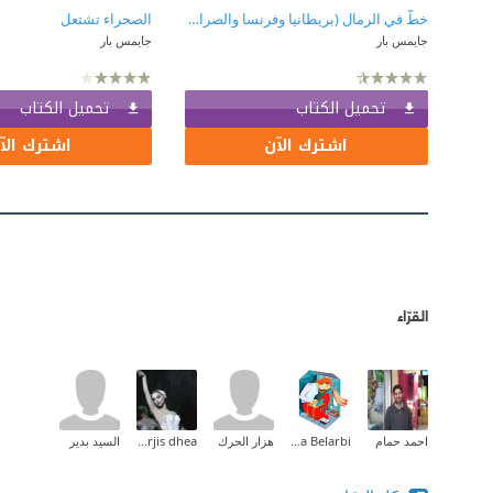
خطّ في الرمال (بريطانيا وفرنسا والصراع الذي شكّل الشرق الأوسط)
الصحراء تشتعل
جايمس بار
جايمس بار
تحميل الكتاب
تحميل الكتاب
اشترك الآن
اشترك الآ
القرّاء
احمد حمام
Halima Belarbi
هزار الحرك
narjis dhea
السيد بدير