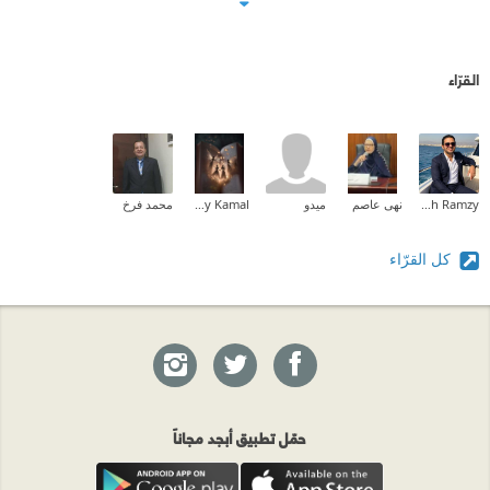
القرّاء
Mina Mamdouh Ramzy
نهى عاصم
ميدو
Amany Kamal
محمد فرخ
كل القرّاء
حمّل تطبيق أبجد مجاناً