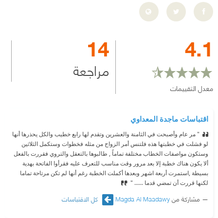
14
4.1
مراجعة
معدل التقييمات
اقتباسات ماجدة المعداوي
" مر عام وأصبحت في الثامنة والعشرين وتقدم لها رابع خطيب والكل يحذرها أنها
لو فشلت في خطبتها هذه فلتنس أمر الزواج من مثله فخطوات وستكمل الثلاثين
وستكون مواصفات الخطاب مختلفة تماماً , طالبوها بالتعقل والتروي فقررت بالفعل
ألا يكون هناك خطبة إلا بعد مرور وقت مناسب للتعرف عليه فقرأوا الفاتحة بهدية
بسيطة ,استمرت أربعة اشهر وبعدها أكملت الخطبة رغم أنها لم تكن مرتاحة تماما
لكنها قررت أن تمضي قدما ...... "
مشاركة من
Magda Al Maadawy
كل الاقتباسات