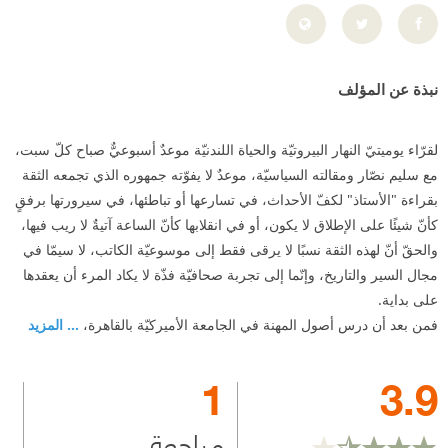
نبذة عن المؤلف
لقرّاء يوميتيّ النهار البيروتيّة والحياة اللندنيّة موعدٌ أسبوعيٌّ صباح كلّ سبت،
مع سليم نصّار ومقالته السياسيّة، موعدٌ لا يفوّته جمهوره الذي تجمعه الثقة
بقراءة "الأستاذ" لكفّ الأحداث، في تسارعها أو تباطئها، في سيرورتها برفقٍ
كأنّ شيئًا على الإطلاق لا يكون، أو في انقلابها كأنّ الساعة آتيةٌ لا ريب فيها،
والحقّ أنّ لهذه الثقة نسبًا لا يرقى فقط إلى موسوعيّة الكاتب، لا سيمّا في
مجال السير والتاريخ، وإنّما إلى تجربة صحافيّة فذّة لا يكاد المرء أن يعقدها
على بداية.
فمن بعد أن درس أصول المهنة في الجامعة الأميركيّة بالقاهرة،
... المزيد
1
3.9
مراجعة