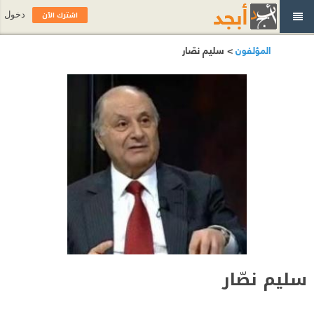
اشترك الآن
دخول
المؤلفون
> سليم نصّار
سليم نصّار