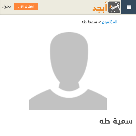
اشترك الآن
دخول
المؤلفون
> سمية طه
سمية طه