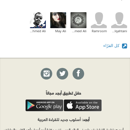
Abo Alshoosh Ahmed Ali
May Ali
Haiba Jameel Ali
Ramroom
wedad alqahtani
كل القرّاء
حمّل تطبيق أبجد مجاناً
أبجد
: أسلوب جديد للقراءة العربية
أبجد هو تطبيق القراءة رقم واحد في العالم العربي. تضم مكتبة أبجد أحدث وأهم الكتب والروايات،