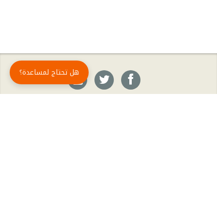
هل تحتاج لمساعدة؟
حمّل تطبيق أبجد مجاناً
أبجد
: أسلوب جديد للقراءة العربية
أبجد هو تطبيق القراءة رقم واحد في العالم العربي. تضم مكتبة أبجد أحدث وأهم الكتب والروايات،
بالإضافة إلى الكتب الأكثر مبيعاً والكتب الأكثر رواجاً من شتّى المجالات، مثل الروايات والقصص، كتب
الأدب، الكتب التاريخية، الكتب السياسية، كتب المال والأعمال، كتب الفلسفة وكتب التنمية البشرية
وتطوير الذات وغيرها.
الكتب
تواصل معنا
الأسئلة الشائعة
اشتراك أبجد بلا حدود
المؤلفون