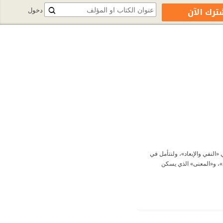
ترك الآن
دخول
 «النفي والإبعاد»، ولنتأمل في
عنى»، و«المعنى» الذي يسكن