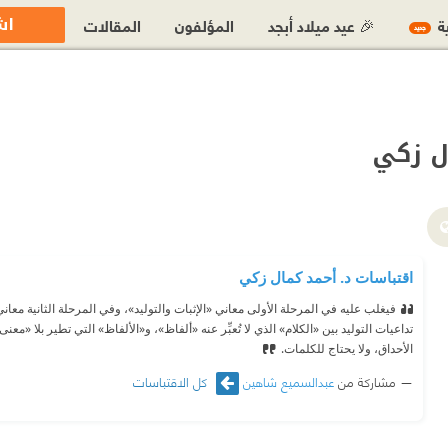
اش
ية
🎉 عيد ميلاد أبجد
المؤلفون
المقالات
جديد
ل زكي
اقتباسات د. أحمد كمال زكي
فيغلب عليه في المرحلة الأولى معاني «الإثبات والتوليد»، وفي المرحلة الثانية معاني
تداعيات التوليد بين «الكلام» الذي لا تُعبِّر عنه «ألفاظ»، و«الألفاظ» التي تطير بلا «م
الأحداق، ولا يحتاج للكلمات.
مشاركة من
عبدالسميع شاهين
كل الاقتباسات