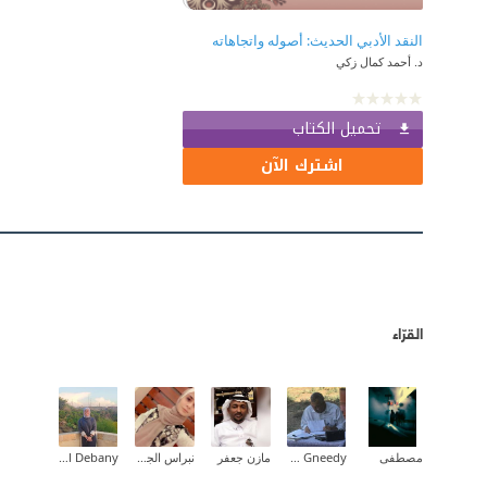
‫النقد الأدبي الحديث: أصوله واتجاهاته‬
د. أحمد كمال زكي
تحميل الكتاب
اشترك الآن
القرّاء
مصطفى
Huner Gneedy
مازن جعفر
نبراس الجيلاني
Mayada Al Debany