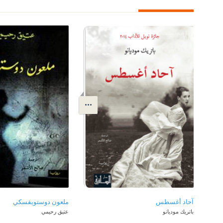
آحاد أغسطس
ملعون دوستويفسكي
باتريك موديانو
عتيق رحيمي