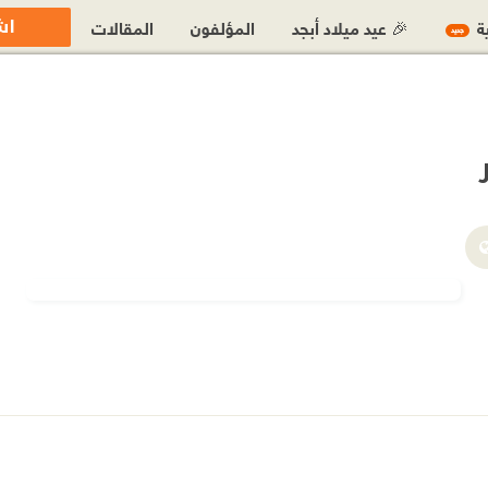
اش
ية
🎉 عيد ميلاد أبجد
المؤلفون
المقالات
جديد