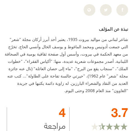
نبذة عن المؤلف
شاعر لبناني من مواليد بيروت 1935، يعتبر أحد أبرز أركان مجلة "شعر"
التي جمعت أدونيس ومحمد الماغوط و يوسف الخال وأنسي الحاج. تخرّج
من معهد الحكمة في بيروت، وأسس أول صفحة ثقافية يومية في الصحافة
اللبنانية. أصدر مجموعات شعرية عديدة، منها: "أكياس الفقراء"، "خطوات
الملك"، "سنجاب يقع من البرج"، "ماء إلى حصان العائلة" (نال عنه جائزة
مجلة "شعر" عام 1962)، "حيرتي جالسة تفاحة على الطاولة"... كتب عنه
العديد من النقاد والشعراء البارزين. له زاوية دائمة يكتبها في جريدة
"الغاوون" منذ العام 2008 وحتى اليوم.
4
3.7
مراجعة