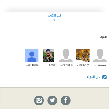
كل الكتب
القرّاء
مصطفى فرصال
Noureddine Khiyi
Wallid Al Hallis
Swar
Youssef Baba
كل القرّاء