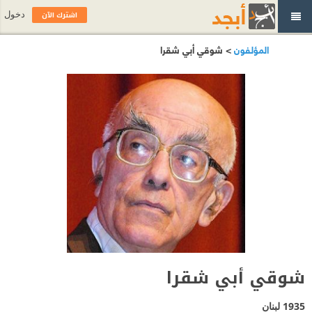
اشترك الآن
دخول
المؤلفون
> شوقي أبي شقرا
شوقي أبي شقرا
1935
لبنان