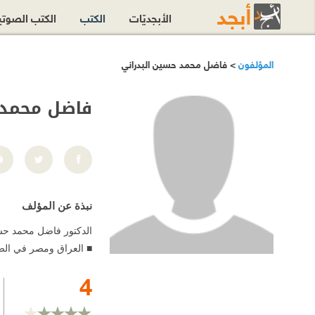
الأبجديّات
الكتب
الكتب الصوت
المؤلفون
> فاضل محمد حسين البدراني
فاضل محمد 
نبذة عن المؤلف
الدكتور فاضل محمد حسي
■ العراق ومصر في الصحا
4