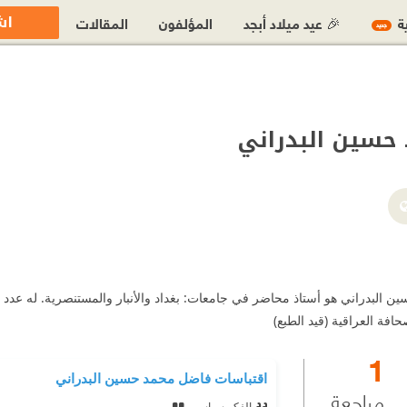
اش
ية
🎉 عيد ميلاد أبجد
المؤلفون
المقالات
جديد
حسين البدراني
ن البدراني هو أستاذ محاضر في جامعات: بغداد والأنبار والمستنصرية. له عدد 
فة العراقية (قيد الطبع)
1
اقتباسات فاضل محمد حسين البدراني
مراجعة
الفكر سياسي