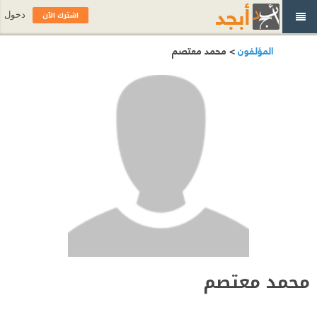
اشترك الآن
دخول
المؤلفون
> محمد معتصم
محمد معتصم