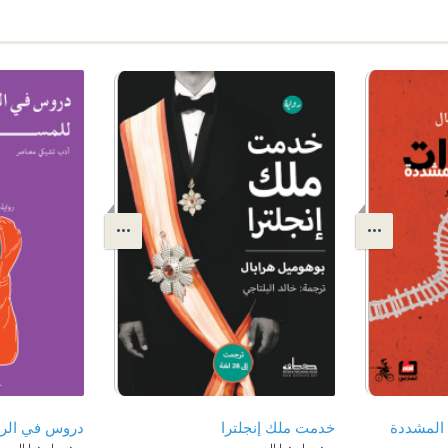
المشددة
خدمت ملك إنجلترا
دروس في الر
بوهوميل هرابال
بوهوميل هرابال