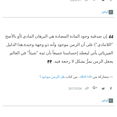
Link
Twitter
Facebook
أوافق
إن صدقية وجود المادة المضادة هي البرهان المادي (أو بالأصح
"اللامادي") على أن الزمن موجود وأنه ذو وجهة وحيدة.
هذا الدليل
الفيزيائي يأتي ليعضّد إحساسنا جميعاً بأن ثمة "شيئاً" في العالم
يجعل الزمن يمرُّ بشكل لا رجعة فيه.
مشاركة من
abd rsh
، من كتاب
هل الزمن موجود؟
24‏/5‏/2017
Link
Twitter
Facebook
أوافق