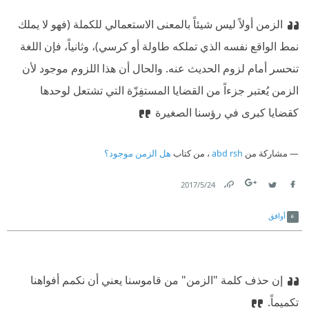
الزمن أولاً ليس شيئاً بالمعنى الاستعمالي للكملة (فهو لا يملك
نمط الواقع نفسه الذي تملكه طاولة أو كرسي)، وثانياً، فإن اللغة
تنحسر أمام لزوم الحديث عنه. والحال أن هذا اللزوم موجود لأن
الزمن يُعتبر جزءاً من القضايا المستفِزّة التي تشتعل لوحدها
كقضايا كبرى في رؤسنا الصغيرة
مشاركة من
abd rsh
، من كتاب
هل الزمن موجود؟
24‏/5‏/2017
Link
Twitter
Facebook
أوافق
إن حذف كلمة "الزمن" من قاموسنا يعني أن نكمم أفواهنا
تكميماً.