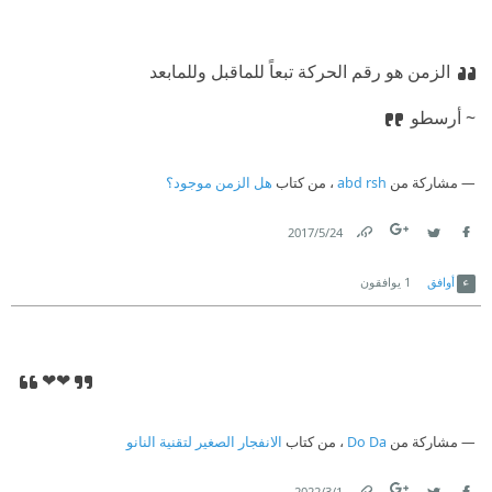
الزمن هو رقم الحركة تبعاً للماقبل وللمابعد
~ أرسطو
مشاركة من
abd rsh
، من كتاب
هل الزمن موجود؟
24‏/5‏/2017
Link
Twitter
Facebook
أوافق
1
يوافقون
❤❤
مشاركة من
Do Da
، من كتاب
الانفجار الصغير لتقنية النانو
1‏/3‏/2022