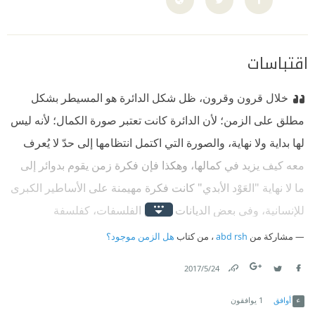
اقتباسات
خلال قرون وقرون، ظل شكل الدائرة هو المسيطر بشكل
مطلق على الزمن؛ ﻷن الدائرة كانت تعتبر صورة الكمال؛ ﻷنه ليس
لها بداية ولا نهاية، والصورة التي اكتمل انتظامها إلى حدّ لا يُعرف
معه كيف يزيد في كمالها، وهكذا فإن فكرة زمن يقوم بدوائر إلى
ما لا نهاية "العَوْد الأبدي" كانت فكرة مهيمنة على الأساطير الكبرى
للإنسانية، وفي بعض الديانات وبعض الفلسفات، كفلسفة
الرّواقيين والفيثاغوريين، وفيما بعد في فلسفة نيتشه.
مشاركة من
abd rsh
، من كتاب
هل الزمن موجود؟
24‏/5‏/2017
Link
Twitter
Facebook
أوافق
1
يوافقون