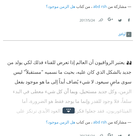
مستهلكاً للزمن chronophage. بعبارة أوضح، فإن الرواح والإياب
مشاركة من
abd rsh
، من كتاب
هل الزمن موجود؟
في الفضاء هو دوماً ذهاب من غير رواح في الزمن.
24‏/5‏/2017
Link
Twitter
Facebook
أوافق
يعتبر الرواقيون أن العالم إذا تعرض للفناء فذلك لكي يولد من
جديد بالشكل الذي كان عليه، بحيث ما نسميه "مستقبلاً" ليس
سوى ماضٍ سيعود. لا شيء يُضاف أبداً إلى ما هو موجود بفعل
الزمن، وكل جديد مستحيل. وبما أن كل شيء معطى في البدء
سلفاً، فلا وجود للقدر وإنما ما يوجد فقط هو الضرورة، أما
الفيثاغوريون، فقد جعلوا فكرتهم عن العود الأبدي ترتكز على
معطى الثورات السماوية وتوالي الفصول. وأما براهين نيتشه،
مشاركة من
abd rsh
، من كتاب
هل الزمن موجود؟
فكان لها مدى أوسع ﻷن الفيلسوف الحماسي كان يستخلص منها
24‏/5‏/2017