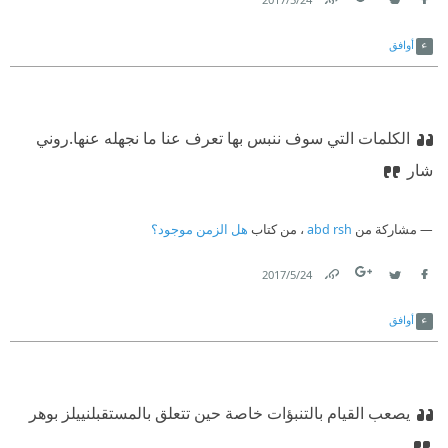
حكمة تقول: إذا كانت الصيرورة تعود فعلاً على ذاتها كي تشكل
Link
Twitter
Facebook
حولاً كبيراً يظهر فيه كل شيء من جديد بشكل أبدي، سواء أكان
أوافق
شيئاً مستحسناً أم مستهجناً، فعلينا إذن أن نعيش بشكل نرغب فيه
بأن نعيش مرة أخرة ما عشناه قبلاً، وأن نرغب في المستقبل
الكلمات التي سوف ننبس بها تعرف عنا ما نجهله عنها.
روني
عوض أن نكون ضحاياه.
شار
مشاركة من
abd rsh
، من كتاب
هل الزمن موجود؟
24‏/5‏/2017
Link
Twitter
Facebook
أوافق
يصعب القيام بالتنبؤات خاصة حين تتعلق بالمستقبل
نييلز بوهر