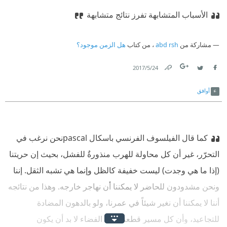
الأسباب المتشابهة تفرز نتائج متشابهة
مشاركة من
abd rsh
، من كتاب
هل الزمن موجود؟
24‏/5‏/2017
Link
Twitter
Facebook
أوافق
كما قال الفيلسوف الفرنسي باسكال pascal
نحن نرغب في
التحرّر، غير أن كل محاولة للهرب منذورةٌ للفشل، بحيث إن حريتنا
(إذا ما هي وجدت) ليست خفيفة كالظل وإنما هي تشبه الثقل. إننا
ونحن مشدودون للحاضر لا يمكننا أن نهاجر خارجه. وهذا من نتائجه
أننا لا يمكننا أن نغير شيئاً في عمرنا، ولو بالدهون المضادة
للتجاعيد، وأن كل مسير قطعناه في الفضاء لا بد أن يكون