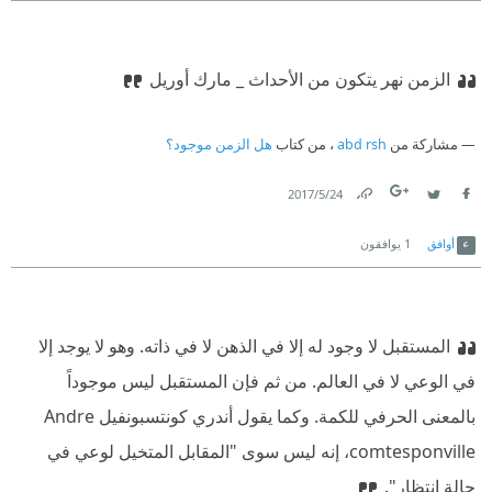
الزمن نهر يتكون من الأحداث
_ مارك أوريل
مشاركة من
abd rsh
، من كتاب
هل الزمن موجود؟
24‏/5‏/2017
Link
Twitter
Facebook
أوافق
1
يوافقون
المستقبل لا وجود له إلا في الذهن لا في ذاته. وهو لا يوجد إلا
في الوعي لا في العالم. من ثم فإن المستقبل ليس موجوداً
بالمعنى الحرفي للكمة. وكما يقول أندري كونتسبونفيل Andre
comtesponville، إنه ليس سوى "المقابل المتخيل لوعي في
حالة انتظار".