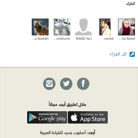
القرّاء
Noora Atallah
shmookturki
WAAD ALI
randa
Rana Abed
كل القرّاء
حمّل تطبيق أبجد مجاناً
أبجد
: أسلوب جديد للقراءة العربية