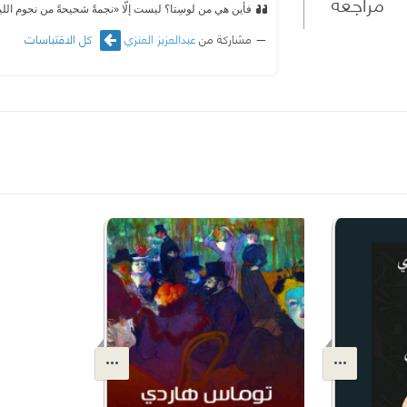
مراجعة
فأين هي من لوسِتا؟ ليست إلَّا «نجمةً شحيحةً من نجوم الليل»((82)) حين يبزغ القمر عاليًا في 
مشاركة من
عبدالعزيز العنزي
كل الاقتباسات