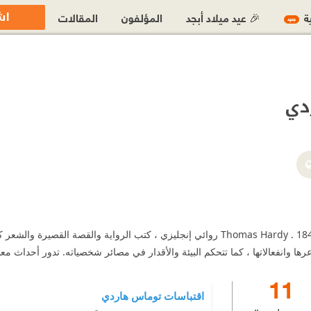
اش
ية
🎉 عيد ميلاد أبجد
المؤلفون
المقالات
جديد
دي
توماس هاردي Thomas Hardy . 1840-1928 روائي إنجليزي ، كتب الرواية والق
ا وانفعالاتها ، كما تتحكم البيئة والأقدار في مصائر شخصياته. تدور أحداث 
11
اقتباسات توماس هاردي