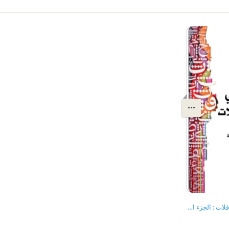
التيه المنهجي ومحاولات الإفلات : الجزء الأول والثاني