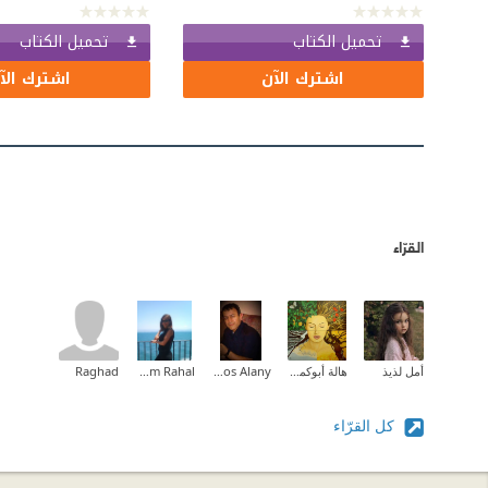
تحميل الكتاب
تحميل الكتاب
اشترك الآن
اشترك الآ
القرّاء
أمل لذيذ
هالة أبوكميل-hala abu-kmeil
Aso Asos Alany
Ahlam Rahal
Raghad
كل القرّاء