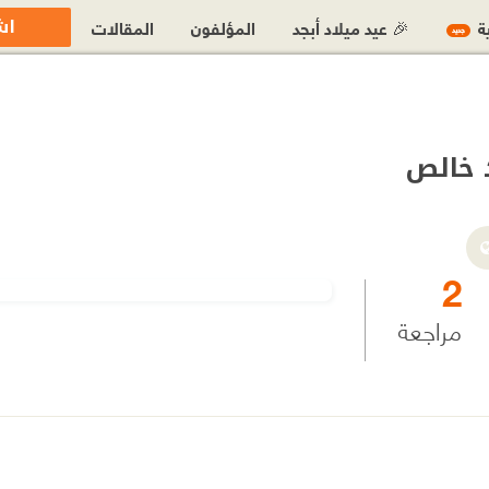
اش
ية
🎉 عيد ميلاد أبجد
المؤلفون
المقالات
جديد
 خالص
2
مراجعة