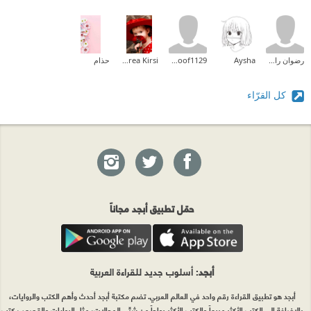
رضوان راجح
Aysha
hanoof1129
Andrea Kirsi
حذام
كل القرّاء
حمّل تطبيق أبجد مجاناً
أبجد
: أسلوب جديد للقراءة العربية
أبجد هو تطبيق القراءة رقم واحد في العالم العربي. تضم مكتبة أبجد أحدث وأهم الكتب والروايات،
بالإضافة إلى الكتب الأكثر مبيعاً والكتب الأكثر رواجاً من شتّى المجالات، مثل الروايات والقصص، كتب