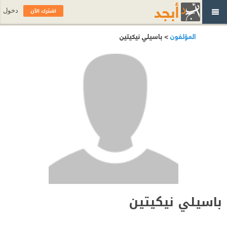
اشترك الآن
دخول
المؤلفون
> باسيلي نيكيتين
باسيلي نيكيتين