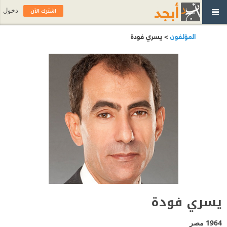
اشترك الآن
دخول
المؤلفون
> يسري فودة
يسري فودة
1964
مصر