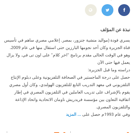
ttps://www.facebook.com/pages/Yosri-Fouda/235481147984
https://twitter.com/YosriFouda
نبذة عن المؤلف
يسري فودة (مواليد منشية جنزور، بمصر. إعلامي مصري ساهم في تأسيس
قناة الجزيرة وكان أحد نجومها البارزين حتى استقال منها في عام 2009.
وهو في الوقت الحالى مقدم برنامج "اخر كلام" على اون تى في. ولا يزال
يعمل فيها حتى الآن
دراسته وما قبل الجزيرة:
حصل على درجة الماجستير في الصحافة التلفزيونية وعلى دبلوم الإنتاج
التلفزيوني في معهد التدريب التابع للتلفزيون الهولندي، وكان أول مصري
يقوم بالإشراف على تدريب العاملين في التلفزيون المصري في إطار
اتفاقية التعاون بين مؤسسة فريدريش ناومان الاتحادية واتحاد الإذاعة
والتلفزيون المصري.
وفي عام 1993م حصل على
... المزيد