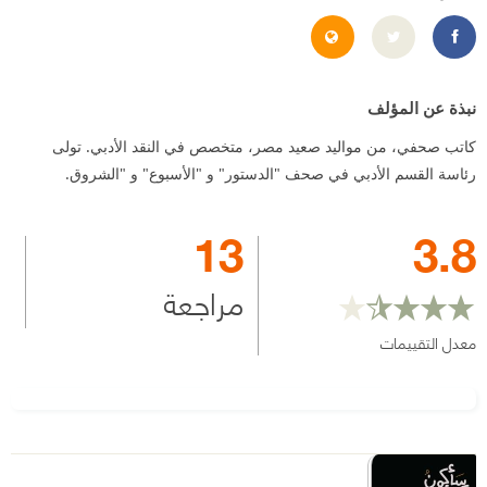
s://www.facebook.com/Hamdy-Abdel-Reheem-78033100970/
http://hamdyabdelrahim.blogspot.com.eg/
نبذة عن المؤلف
كاتب صحفي، من مواليد صعيد مصر، متخصص في النقد الأدبي. تولى
رئاسة القسم الأدبي في صحف "الدستور" و "الأسبوع" و "الشروق.
13
3.8
مراجعة
معدل التقييمات