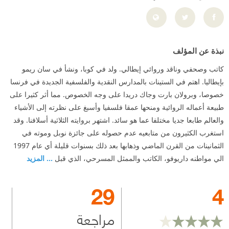
نبذة عن المؤلف
كاتب وصحفي وناقد وروائي إيطالي. ولد في كوبا، ونشأ في سان ريمو
بإيطاليا. اهتم في الستينات بالمدارس النقدية والفلسفية الجديدة في فرنسا
خصوصا، وبرولان بارت وجاك دريدا على وجه الخصوص. مما أثر كثيرا على
طبيعة أعماله الروائية ومنحها عمقا فلسفيا وأسبغ على نظرته إلى الأشياء
والعالم طابعا جديا مختلفا عما هو سائد. اشتهر بروايته الثلاثية أسلافنا. وقد
استغرب الكثيرون من متابعيه عدم حصوله على جائزة نوبل وموته في
الثمانينات من القرن الماضي وذهابها بعد ذلك بسنوات قليلة أي عام 1997
الي مواطنه داريوفو، الكاتب والممثل المسرحي، الذي قبل
... المزيد
29
4
مراجعة