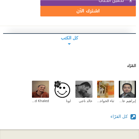
تحميل الكتاب
اشترك الآن
كل الكتب
القرّاء
إبراهيم عادل
ثناء الخواجا (kofiia)
خالد ناجى
لونا
Muhammad Khaled
كل القرّاء