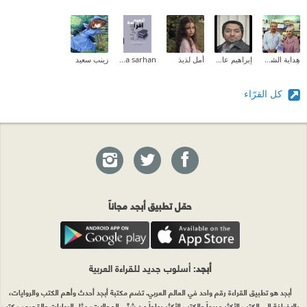
هِداية الشحروري
إبراهيم عادل
أمل لذيذ
Dina sarhan
زينب سعيد
كل القرّاء
حمّل تطبيق أبجد مجاناً
أبجد
: أسلوب جديد للقراءة العربية
أبجد هو تطبيق القراءة رقم واحد في العالم العربي. تضم مكتبة أبجد أحدث وأهم الكتب والروايات،
بالإضافة إلى الكتب الأكثر مبيعاً والكتب الأكثر رواجاً من شتّى المجالات، مثل الروايات والقصص، كتب