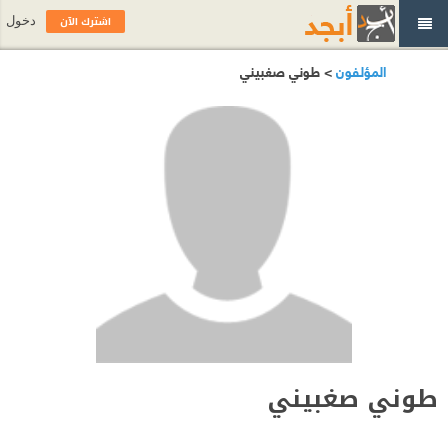
اشترك الآن
دخول
المؤلفون
> طوني صغبيني
طوني صغبيني