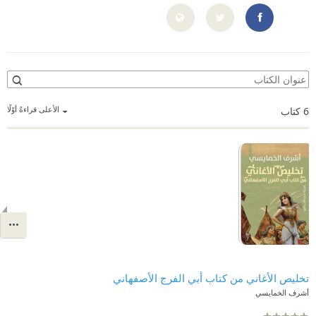
%D8%A7%D9%8A%D8%B3%D9%8A/100002071811851
الأعلى قراءةً أوّلًا
6
كتاب
تخليص الأغاني من كتاب أبي الفرج الأصفهاني
أشرف الخمايسي