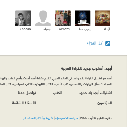
غَيْداء
يحيى معلم (Yahya Moalim)
Zahra Almazni
جميله
Canaan
كل القرّاء
أبجد
: أسلوب جديد للقراءة العربية
أبجد هو تطبيق القراءة رقم واحد في العالم العربي. تضم مكتبة أبجد أحدث وأهم الكتب والروايات
المجالات، مثل الروايات والقصص، كتب الأدب، الكتب التاريخية، الكتب السياسية، كتب المال 
اشتراك أبجد بلا حدود
الكتب
تواصل معنا
المؤلفون
الأسئلة الشائعة
حقوق الطبع © أبجد 2026
|
سياسة الخصوصيّة
|
شروط وأحكام الاستخدام