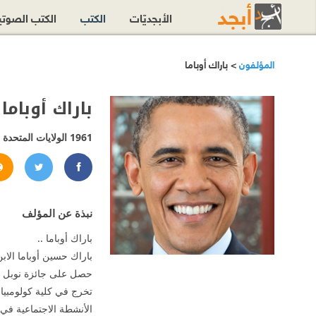
الأبجديّات
الكتب
الكتب الصوت
المؤلفون
> باراك أوباما
باراك أوباما
1961
الولايات المتحدة
obama
/barackobama
نبذة عن المؤلف
باراك أوباما ..
باراك حسين أوباما الابن (4 أغسطس 1961 -) هو الرئيس الرابع والأربعون للولايات المتحدة الأمريكية منذ 20 يناير 2009، وأول رئيس من أصول أفريقية يصل
حصل على جائزة نوبل للسلام لعام 2009 نظير جهوده في تقوية الدبلوماسية الدولية والتعاو
تخرج في كلية كولومبيا 
الأنشطة الاجتماعية ف