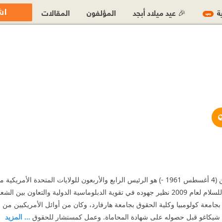
اش
ية
🎉 عيد ميلاد أبجد
المؤلفون
المقالات
جديد
http://www.barackobama.com/#get-the-latest
https://twitter.com/barack
https://www.facebook.com
 للبيت الأبيض.
ن بين الشعوب، وذلك قبل إكماله سنة في السلطة.
بجامعة كولومبيا وكلية الحقوق بجامعة هارفارد، وكان من أوائل الأمريكيين من 
ي شيكاغو قبل حصوله على شهادة المحاماة. وعمل كمستشار للحقوق
... المزيد