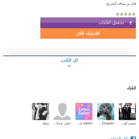
فايز بن سياف السريح
تحميل الكتاب
اشترك الآن
كل الكتب
القرّاء
محمد المخلافي
Ehab Mohammed Abd Elsalam
lamis salem
حنان عبدالعزيز
سعاد
كل القرّاء