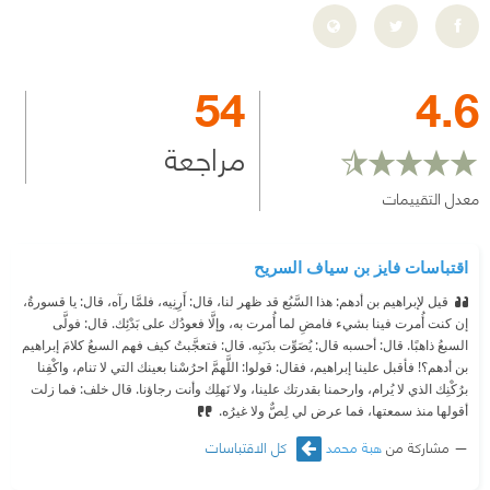
54
4.6
مراجعة
معدل التقييمات
اقتباسات فايز بن سياف السريح
قيل لإبراهيم بن أدهم: هذا السَّبُع قد ظهر لنا، قال: أَرِنِيه، فلمَّا رآه، قال: يا قسورةُ،
إن كنت أُمرت فينا بشيء فامضِ لما أُمرت به، وإلَّا فعودُك على بَدْئِك. قال: فولَّى
السبعُ ذاهبًا. قال: أحسبه قال: يُصَوِّت بذَنَبِه. قال: فتعجَّبتُ كيف فهم السبعُ كلامَ إبراهيم
بن أدهم؟! فأقبل علينا إبراهيم، فقال: قولوا: اللَّهمَّ احرُسْنا بعينك التي لا تنام، واكْفِنا
برُكْنِك الذي لا يُرام، وارحمنا بقدرتك علينا، ولا نَهلِك وأنت رجاؤنا. قال خلف: فما زلت
أقولها منذ سمعتها، فما عرض لي لِصٌّ ولا غيرُه.
مشاركة من
هبة محمد
كل الاقتباسات