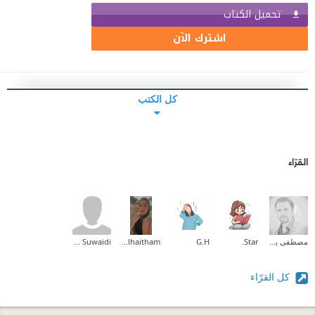
تحميل الكتاب
اشترك الآن
كل الكتب
القرّاء
مصطفى يحيى
Star.
G.H
Zainab_alhaitham
Ayesha Al Suwaidi
كل القرّاء