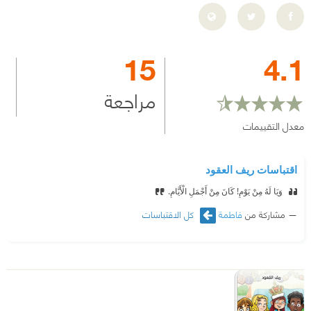
15
4.1
مراجعة
معدل التقييمات
اقتباسات ريف العقود
‫ وَيَا لَهُ مِنْ يَوْمٍ! كَانَ مِنْ أَجْمَلِ الْأَيَّامِ.
مشاركة من
فاطمة
كل الاقتباسات