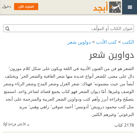
اشترك الآن
دخول
الكتب
>
كتب الأدب
>
دواوين شعر
دواوين شعر
الشعر هو فن من الفنون الأدبية في اللغة ويكون على شكل كلام موزون٬
دال على معنى. للشعر أنواع عديدة منها شعر القافية والشعر الحر٬ ويختلف
أيضاً من حيث مضمونه٬ فهناك: شعر الغزل وشعر المدح وشعر الرثاء وشعر
الوصف وغيرها. أمًا ديوان الشعر فهو كتاب يجمع قصائد لشاعر واحد. استمتع
بتصفّح وقراءة أبرز وأهم كتب ودواوين الشعر العربية والمترجمة على أبجد
مثل كتب محمود درويش٬ أدونيس٬ أحمد شوقي٬ زاهي وهبي٬ مريد
البرغوثي٬ وغيرهم الكثير.
الأعلى قراءةً أوّلًا
2178
كتاب