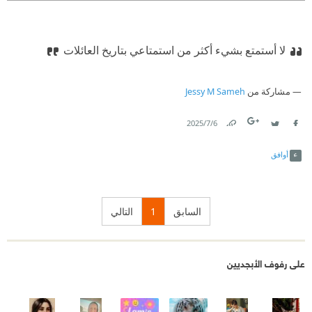
لا أستمتع بشيء أكثر من استمتاعي بتاريخ العائلات
مشاركة من
Jessy M Sameh
6‏/7‏/2025
Link
Twitter
Facebook
أوافق
السابق
1
التالي
على رفوف الأبجديين