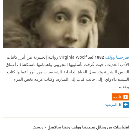
فيرجينيا وولف
1882
تُعد Virginia Woolf روائية إنجليزية من أبرز كاتبات
الأدب الحديث، حيث عُرفت بأسلوبها التجريبي واهتمامها باستكشاف أعماق
النفس البشرية وتفاصيل الحياة الداخلية للشخصيات.من أبرز أعمالها كتاب
السيدة دالاواي، إلى جانب كتاب إلى المنارة، وكتاب غرفة تخص المرء
وحده،
تابعه
كل المؤلفون
اقتباسات من رسائل فيرجينيا وولف وفيتا ساكفيل - ويست