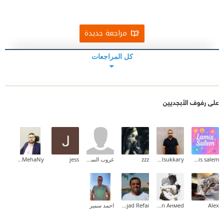
مراجعة جديدة
كل المراجعات
على رفوف الأبجديين
lamis salem
Ahmed Elsukkary
zzz
غروب السوالقة
jess
Ashraf MehaNy
Alex
Eмan Aнмed
Amjad Refai
احمد سمير