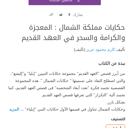
اشتر
شارك
Link
Twitter
Facebook
حكايات مملكة الشمال : المعجزة
والكرامة والسحر في العهد القديم
تأليف
كارم محمود عزيز
(تأليف)
نبذة عن الكتاب
من أبرز قصص "العهد القديم" مجموعة حكايات النبيين "إيليا" و"إليشع"،
والتي اصطلح النقاد على تسميتها " حكايات الشمال ". هذه المجموعة
القصصية تجسد فكرة "تعدد أبعاد الشخصية" فى قصص العهد القديم، كما
تجسد آلية "التكرار" التي تعرفها قصص العهد القديم
بشكل بارز.
وحكايات الشمال تتناول في قسمها الأول حكايات النبي "إيلياء"
... المزيد
التصنيف