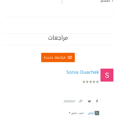
1
تقييم
مراجعات
مراجعة جديدة
Sonia Ouachek
.
7‏/6‏/2025
Link
Twitter
Facebook
أوافق
اضف تعليق