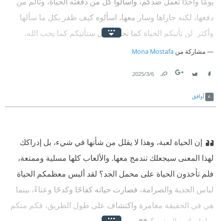
يومًا واحدًا تعمل ضدكم، واسألوا كل من دفعته الحياة، وتألم من
دفعها، لكنه جاراها وسار معها، اسألوه كيف ظفر بكل ما سألها
وأكثر ‫ لن تأتيكم الحياة كما تحبون، بل ستأتيكم كما يحب الله،
والله يحب أن يطوركم ويوسعكم، والذكي هو من فهم هذه
مشاركة من
Mona Mostafa
الطريقة، ووثق بها وانسجم معها أما الشقي هو من يصارع الحياة
6‏/3‏/2025
يومًا بعد آخر، ولا يمكن له أن يقترب من الفوز ولا بخطوة واحدة،
Link
Twitter
Facebook
أوافق
إن الحياة لعبة، وهذا لا يقلل من شأنها في شيء، بل إدراكك
لهذا المعنى سيجعلك تندمج معها. والألعاب كلها مسلية وممتعة،
فلم تأخذون الحياة على محمل الجد؟ لقد ألبس معظمكم الحياة
لباس الجدية والصرامة، فصارت حياته كفاحًا وكدحًا وعناءً، بينما
هي في الحقيقة مغامرة واكتشاف على طول الطريق، فكم منكم