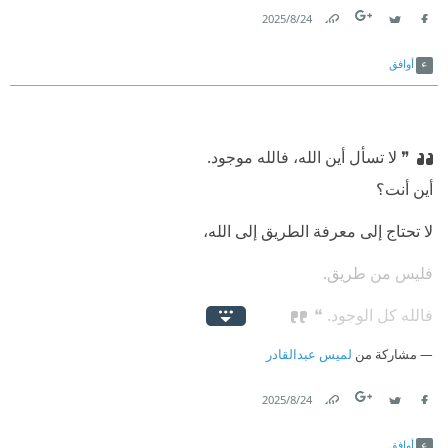
24‏/8‏/2025
Link
Twitter
Facebook
أوافق
❞ لا تسأل أين الله، فالله موجود.
⁠‫أين أنت؟
⁠‫لا تحتاج إلى معرفة الطريق إلى الله،
⁠‫فليس من طريق.
⁠‫فالله كل الوجود. ❝
مشاركة من
لميس عبدالقادر
24‏/8‏/2025
Link
Twitter
Facebook
أوافق