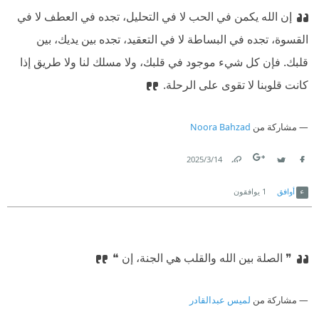
إن الله يكمن في الحب لا في التحليل، تجده في العطف لا في
القسوة، تجده في البساطة لا في التعقيد، تجده بين يديك، بين
قلبك. فإن كل شيء موجود في قلبك، ولا مسلك لنا ولا طريق إذا
كانت قلوبنا لا تقوى على الرحلة.
مشاركة من
Noora Bahzad
14‏/3‏/2025
Link
Twitter
Facebook
أوافق
1
يوافقون
❞ الصلة بين الله والقلب هي الجنة، إن ❝
مشاركة من
لميس عبدالقادر