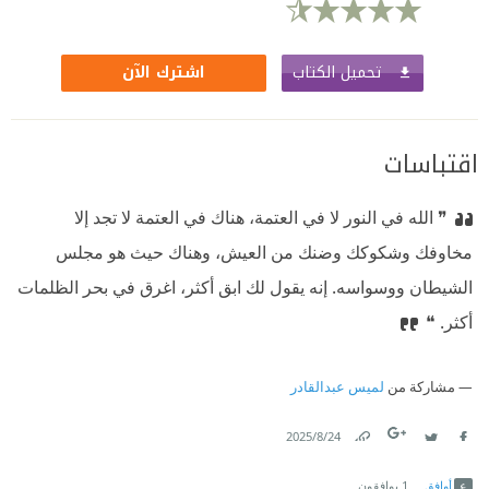
تحميل الكتاب
اشترك الآن
اقتباسات
❞ الله في النور لا في العتمة، هناك في العتمة لا تجد إلا
مخاوفك وشكوكك وضنك من العيش، وهناك حيث هو مجلس
الشيطان ووسواسه. إنه يقول لك ابق أكثر، اغرق في بحر الظلمات
أكثر. ❝
مشاركة من
لميس عبدالقادر
24‏/8‏/2025
Link
Twitter
Facebook
أوافق
1
يوافقون