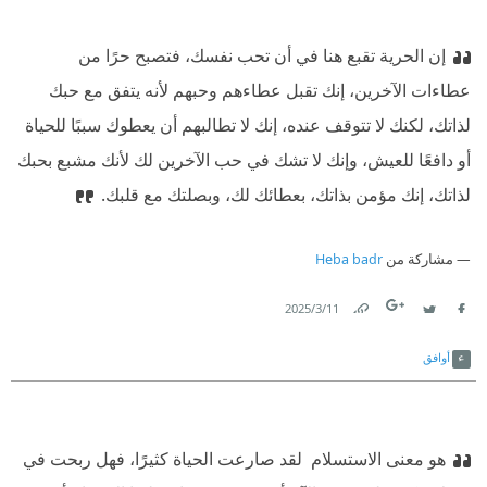
إن الحرية تقبع هنا في أن تحب نفسك، فتصبح حرًا من
عطاءات الآخرين، إنك تقبل عطاءهم وحبهم لأنه يتفق مع حبك
لذاتك، لكنك لا تتوقف عنده، إنك لا تطالبهم أن يعطوك سببًا للحياة
أو دافعًا للعيش، وإنك لا تشك في حب الآخرين لك لأنك مشبع بحبك
لذاتك، إنك مؤمن بذاتك، بعطائك لك، وبصلتك مع قلبك.
مشاركة من
Heba badr
11‏/3‏/2025
Link
Twitter
Facebook
أوافق
هو معنى الاستسلام ‫ لقد صارعت الحياة كثيرًا، فهل ربحت في