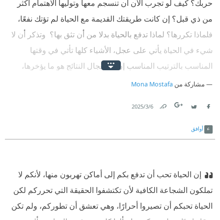
حربك؟ كيف لو تجرب الآن أن تنسجم معها وتوليها الاهتمام أكثر
من ذي قبل؟ إن كانت طريقتك القديمة مع الحياة لم تؤتك نفعًا،
فلماذا تكررها؟ لماذا تدفع بالحياة بدلا من أن تثق بها؟ ‫ وتذكر أن لا
شيء في الحياة يأتي على عجل، الأشياء كلها تأتي في وقتها
المناسب بالترتيب المناسب إن استعجال النتائج هو ما يؤخرها،
فاتركوها تأتي في وقتها المحدد على مهلها، ففي هذا المهل نضجكم
مشاركة من
Mona Mostafa
وتطوركم إن أمنياتكم غير المحققة تطوركم، فأنتم تتعلمون كيف
6‏/3‏/2025
تحققونها وتبذلون جهدكم مرة بعد مرة حتى تحققوا الهدف، وهذا
Link
Twitter
Facebook
سر الحياة
أوافق
إن الحياة تحب أن تدفع بكم إلى أماكن تهربون منها، لأنكم لا
تملكون الشجاعة الكافية لأن تكتشفوا الحقيقة التي تحرركم لكن
الحياة تحبكم أن تصيروا أحرارًا، وهي تعشق أن تطوركم، ولم تكن