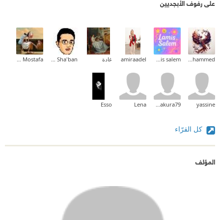
على رفوف الأبجديين
Taha Mohammed
lamis salem
amiraadel
غادة
Mahmoud Sha'ban
Mona Mostafa
Esso
Lena
malak_sakura79
yassine
كل القرّاء
المؤلف