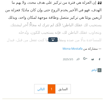
إن العزلة هي فترة من تركيز على هدف محدد، ولا يهم ما
الهدف، فهو في الأخير يخدم الروح حتى وإن كان ماديًا؛ فعزلة من
أربعين يومًا هي تركيز متصل وطاقة موجهة لمكان واحد، وبذلك
يستجيب لك عقلك الباطن؛ لأنك لم تترك له مجالًا آخر ليشتتك.
وبتجاوب عقلك الباطن لك، فإنه يستجيب للكون، وتُدخله
للمساعدة بدلًا من صده ومقاومته كما كنت تفعل من قبل، فبدل
أن تخوض عمرًا طويلًا لأجل هدف واحد، فإنك تختصر الطريق
مشاركة من
Mona Mostafa
وتركز المحاولة.
5‏/3‏/2025
Link
Twitter
Facebook
أوافق
السابق
1
التالي