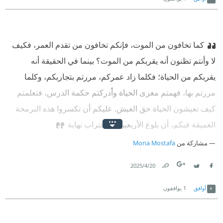
كما تخافون من الموت، فإنكم تخافون من تقدم العمر، فكيف
لا وأنتم تظنون أنه يقربكم من الموت؟ بينما في الحقيقة أنه
يقربكم من الحياة؛ فكلما زاد عمركم، مررتم بتجاربكم، وكلما
مررتم بها، فهمتم مغزى الحياة وأدركتم حكمة الدرس، فتعلمتم
كيف تعيشون الحياة حق العيش.
‫ عليكم أن تكسروا هذه البرمجة
العميقة فيكم، أن بلوغ الأربعين هو اقتراب نهاية
مشاركة من
Mona Mostafa
20‏/4‏/2025
Link
Twitter
Facebook
أوافق
1
يوافقون