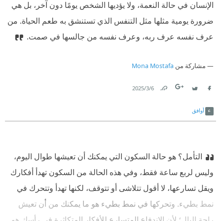
الإنسان في حالة النعمة، ولا يؤديها الشخص يومًا دون آخر، بل هي
ضرورة يومية مثلها مثل التنفس الذي تستنشق به طعم الحياة.
‫ من
عرف نفسه عرف ربه، وعرف نفسه من جالسها في صمت.
مشاركة من
Mona Mostafa
6‏/3‏/2025
Link
Twitter
Facebook
أوافق
التأمل؟
‫ هو حالة السكون التي يمكنك أن تعيشها طوال اليوم،
وليس لربع ساعة فقط، وفي هذه الحالة من السكون تهدأ أفكارك
ويقل تسارعها، لا أقول تتلاشى أو تتوقف، لكنها تهدأ وتتحرك في
نمط بطيء. وتحركها في نمط بطيء هو ما يمكنك من أن تعيش
راحة البال؛ لأن الاندفاع المتسارع للأفكار المتكاثرة في رأسك هو