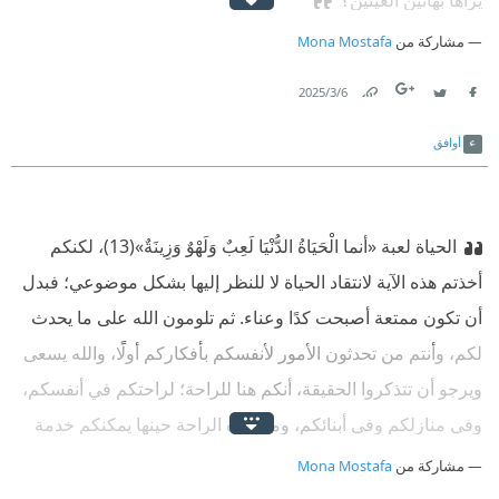
يراها بهاتين العينين؟
مشاركة من
Mona Mostafa
6‏/3‏/2025
Link
Twitter
Facebook
أوافق
الحياة لعبة «أنما الْحَيَاةُ الدُّنْيَا لَعِبٌ وَلَهْوٌ وَزِينَةٌ»(13)، لكنكم
أخذتم هذه الآية لانتقاد الحياة لا للنظر إليها بشكل موضوعي؛ فبدل
أن تكون ممتعة أصبحت كدًا وعناء. ثم تلومون الله على ما يحدث
لكم، وأنتم من تحدثون الأمور لأنفسكم بأفكاركم أولًا، والله يسعى
ويرجو أن تتذكروا الحقيقة، أنكم هنا للراحة؛ لراحتكم في أنفسكم،
وفي منازلكم وفي أبنائكم، ومن هذه الراحة حينها يمكنكم خدمة
الأرض ومن عليها، إن النفس ترجو الراحة وهذا هو قدرها
مشاركة من
Mona Mostafa