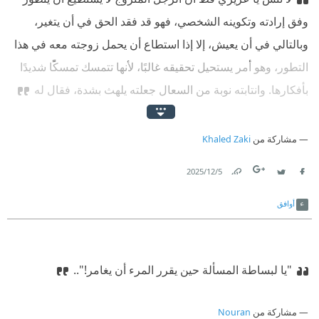
وفق إرادته وتكوينه الشخصي، فهو قد فقد الحق في أن يتغير،
وبالتالي في أن يعيش، إلا إذا استطاع أن يحمل زوجته معه في هذا
التطور، وهو أمر يستحيل تحقيقه غالبًا، لأنها تتمسك تمسكًا شديدًا
بأفكارها.‏
‫ ‏وانتابته نوبة من السعال جعلته يلهث بشدة، فقال له
مشاركة من
Khaled Zaki
5‏/12‏/2025
Link
Twitter
Facebook
أوافق
"يا لبساطة المسألة حين يقرر المرء أن يغامر!"..‏
مشاركة من
Nouran