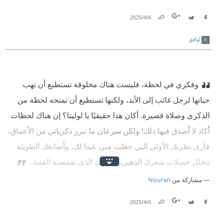
6‏/4‏/2025
Link
Twitter
Facebook
أوافق
وفكري في لحظة، فليست هناك مخلوقة تستطيع أن تهب
حياتها لرجل غائب إلى الأبد، ولكنها تستطيع أن تمنحه لحظة من
الذكرى وصلاة قصيرة. أكان هذا حقيقيًا يا لوليتا؟ إن هناك لحظات
أكاد لا أصدق فيها ذلك! ولكن سرعان ما تبرز ذکریاتي من الأعماق،
فأرى نظرتك الأولى التي جعلت منى عبدا لك، وأصابعك الطويلة
تتخلل خصلات شعرك الذهبي، ووجهك الذي تقمصته الفتنة..‏
مشاركة من
Nouran
6‏/4‏/2025
Link
Twitter
Facebook