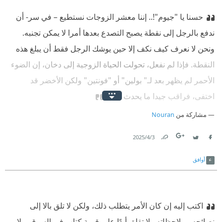
حسنا یا "جيوم"!.. إننا معشر الزوجات نستطيع – في سر- أن
ندفع بالرجل إلى نقطة يصبح التصدع بعدها أمرا لا يمكن تجنبه.
ونحن لا نعرف كيف نكف إلا حين يوشك الرجل فقط أن يبلغ هذه
النقطة. فإذا لم نفعل، تحولت الحياة الزوجية إلى دخان، إن الضوء
الأحمر لم يظهر بعد لـ" بولين" أو "فونتين" ولكن الأخضر قد
اختفى، فراقب جيدا ما يحدث الآن!‏
مشاركة من
Nouran
3‏/4‏/2025
Link
Twitter
Facebook
أوافق
اكتب إليه إن كان الأمر يتطلب ذلك، ولكن لا تلق بالا إلى
نصائحه وملاحظاته.. لا تقلق أبدًا على قيمة كتاب في السوق، ولا