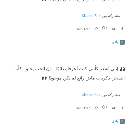
مشاركة من
Khaled Zaki
7‏/12‏/2025
Link
Twitter
Facebook
أوافق
إنني أشعر كأنني كنت أعرفك دائمًا!‏
‫ ‏- إن الحب يخلق -كأنه
السحر- ذكريات ماض رائع لم يكن موجودًا
مشاركة من
Khaled Zaki
7‏/12‏/2025
Link
Twitter
Facebook
أوافق