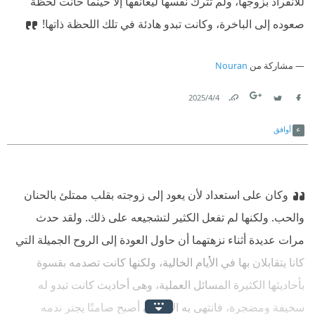
للانفراد بزوجها، ولم تترك نفسها ليعانقها إلا حينما حانت لحظة
صعوده إلى الباخرة، وكانت تبدو هادئة في تلك اللحظة ذاتها!‏
مشاركة من
Nouran
4‏/4‏/2025
Link
Twitter
Facebook
أوافق
وكان على استعداد لأن يعود إلى زوجته بقلب ممتلئ بالحنان
والحب. ‏ولكنها لم تفعل الكثير لتشجيعه على ذلك. ولقد حدث
مرات عديدة أثناء نزهتهما أن حاول العودة إلى الروح الجميلة التي
كانا يتقابلان بها في الأيام الخالية، ولكنها كانت تصدمه بقسوة
بأحاديثها الكثيرة المسائل العملية، وهى أحاديث كانت تبدو له
سخيفة ومضجرة، فانتهى به الأمر أن أصبح صامتًا يجتر ندمه