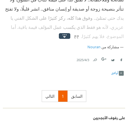
تتأثر بنصيحة زوجة أو صديقة أو إنسان منافق.. انشر قليلًا، ولا تفتح
يدك حتى تمتلئ.. وفوق هذا كله، ركز كثيرًا على الشكل الفني يا
عزيزي، لأنه هو فقط الذي يكسب عمل المؤلف قيمة باقية. أما
الموضوع، فلا يهم كثيرًا.
مشاركة من
Nouran
3‏/4‏/2025
Link
Twitter
Facebook
أوافق
السابق
1
التالي
على رفوف الأبجديين