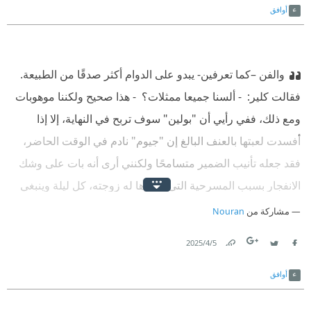
أوافق
والفن –كما تعرفين- يبدو على الدوام أكثر صدقًا من الطبيعة.‏ ‫
‏فقالت كلير:‏ ‫ ‏- ألسنا جميعا ممثلات؟‏ ‫ ‏- هذا صحیح ولكننا موهوبات
ومع ذلك، ففي رأيي أن "بولين" سوف تربح في النهاية، إلا إذا
أفسدت لعبتها بالعنف البالغ إن "جيوم" نادم في الوقت الحاضر،
فقد جعله تأنيب الضمير متسامحًا ولكنني أرى أنه بات على وشك
الانفجار بسبب المسرحية التي تكررها له زوجته، كل ليلة وينبغي
ألا ننسى أن "دولوريس" ممثلة بطبيعتها، وأن "جيوم" كاتب مطبوع
مشاركة من
Nouran
والكاتب الذي لا يستطيع الكتابة يكون عرضة للجنون!‏ ‫ ‏فقالت
5‏/4‏/2025
"كلير" وهى تنهض للانصراف:‏ ‫ ‏- إن الرجال ضحايا العاطفة، ولذا
Link
Twitter
Facebook
فهم لا
أوافق