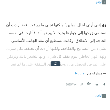
أوافق
إنني أرثى لحال "بولين" ولكنها تجني ما زرعت، فقد أرادت أن
تستبقى زوجها إلى جوارها بحيث لا يبرحها أبدا فأثارت في نفسه
الحاجة إلى الانطلاق، وكانت تستطيع أن تنقذ الجانب الأساسي
بشيء من التسامح والفكاهة، ولكنها أرادت أن تحتفظ بكل شيء،
ولهذا فهي تخاطر اليوم بفقد كل شيء، وإنها لتشعر بذلك وترتكز
على المرض لتحصل من زوجها بطريق الشفقة على ما لم تعد
تستطيع أن تحصل عليه منه بطريق العاطفة..‏
‫ ‏فقال لها "هيرفيه":‏
مشاركة من
Nouran
4‏/4‏/2025
Link
Twitter
Facebook
أوافق