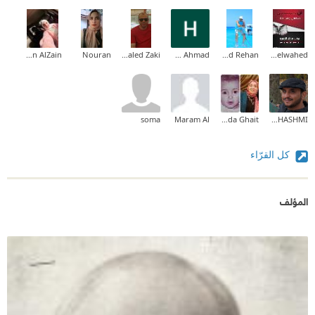
Nesreen AlZain
Nouran
Khaled Zaki
Hend Ahmad
Khaled Rehan
Mohamed Abdelwahed
soma
Maram Al
Ghada Ghait
AHMED ALHASHMI
كل القرّاء
المؤلف