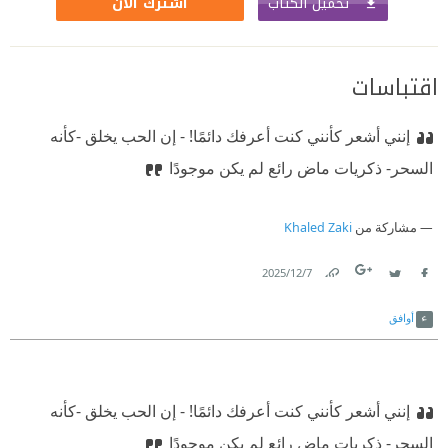
تحميل الكتاب
اشترك الآن
اقتباسات
إنني أشعر كأنني كنت أعرفك دائمًا!‏
‫ ‏- إن الحب يخلق -كأنه
السحر- ذكريات ماض رائع لم يكن موجودًا
مشاركة من
Khaled Zaki
7‏/12‏/2025
Link
Twitter
Facebook
أوافق
إنني أشعر كأنني كنت أعرفك دائمًا!‏
‫ ‏- إن الحب يخلق -كأنه
السحر- ذكريات ماض رائع لم يكن موجودًا