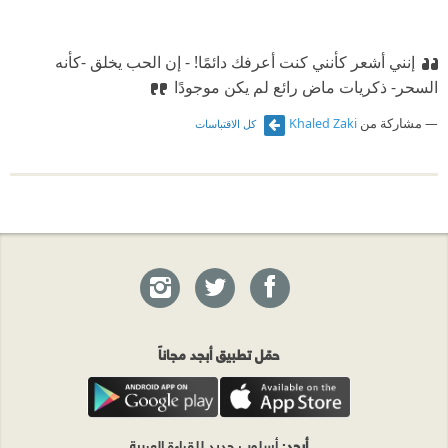
إنني أشعر كأنني كنت أعرفك دائمًا!‏
‫ ‏- إن الحب يخلق -كأنه
السحر- ذكريات ماض رائع لم يكن موجودًا
مشاركة من
Khaled Zaki
كل الاقتباسات
حمّل تطبيق أبجد مجاناً
أبجد
: أسلوب جديد للقراءة العربية