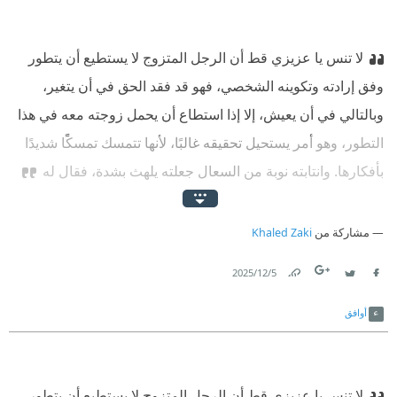
لا تنس يا عزيزي قط أن الرجل المتزوج لا يستطيع أن يتطور
وفق إرادته وتكوينه الشخصي، فهو قد فقد الحق في أن يتغير،
وبالتالي في أن يعيش، إلا إذا استطاع أن يحمل زوجته معه في هذا
التطور، وهو أمر يستحيل تحقيقه غالبًا، لأنها تتمسك تمسكًا شديدًا
بأفكارها.‏
‫ ‏وانتابته نوبة من السعال جعلته يلهث بشدة، فقال له
مشاركة من
Khaled Zaki
5‏/12‏/2025
Link
Twitter
Facebook
أوافق
لا تنس يا عزيزي قط أن الرجل المتزوج لا يستطيع أن يتطور