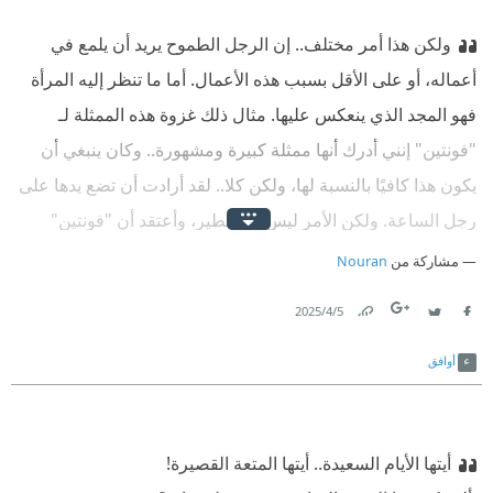
ولكن هذا أمر مختلف.. إن الرجل الطموح يريد أن يلمع في
أعماله، أو على الأقل بسبب هذه الأعمال. أما ما تنظر إليه المرأة
فهو المجد الذي ينعكس عليها. مثال ذلك غزوة هذه الممثلة لـ
"فونتين" إنني أدرك أنها ممثلة كبيرة ومشهورة.. وكان ينبغي أن
يكون هذا كافيًا بالنسبة لها، ولكن كلا.. لقد أرادت أن تضع يدها على
رجل الساعة. ولكن الأمر ليس جد خطير، وأعتقد أن "فونتين"
سوف يتغلب على خفقة القلب الصغيرة هذه.. ولك أن تثق في أنني
مشاركة من
Nouran
لن أفاتح "بولين" في الأمر!‏
5‏/4‏/2025
Link
Twitter
Facebook
أوافق
أيتها الأيام السعيدة.. أيتها المتعة القصيرة!‏