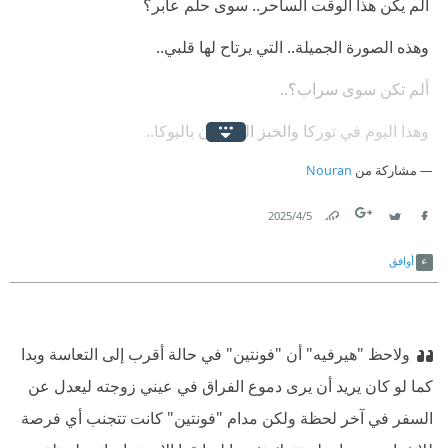
‫ ‏ألم يكن هذا الوقت الساحر.. سوى حلم عابر؟‏
‫ ‏وهذه الصورة الجميلة.. التي يرتاح لها قلبي..‏
‫ ‏ألم تكن سوى سراب؟..‏
‫ ‏وهذا اليوم في توركا والخبز المعجون باليوكا..‏
مشاركة من
Nouran
‫ ‏ألم يكن سوى خداع؟..‏
‫ ‏وهذا الحب الجميل.. الذي تسكرني رائحته‏
5‏/4‏/2025
Link
Twitter
Facebook
‫ ‏وهذا الشهر القصير.. هل يمكن أن يدوم؟‏
أوافق
‫ ‏آه يا لوليتا الجميلة؟..‏
‫ ‏أي ملاك هذا الذي خطفك.. إلى مملكة الظلام؟‏
ولاحظ "هيرفيه" أن "فونتين" في حالة أقرب إلى التعاسة وبدا
كما لو كان يريد أن يرى دموع الفراق في عيني زوجته ليعدل عن
السفر في آخر لحظة ولكن مدام "فونتين" كانت تتجنب أي فرصة