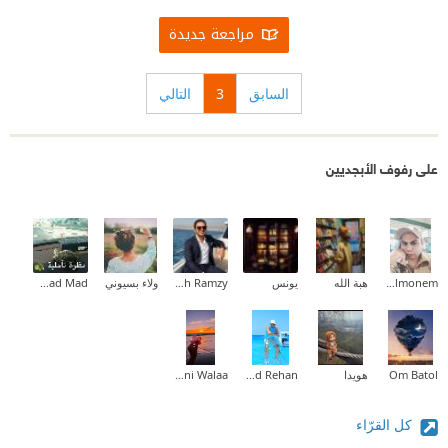
مراجعة جديدة
السابق
3
التالي
على رفوف الأبجديين
Waled Abd Elmonem
هبة الله
يونس
Mina Mamdouh Ramzy
ولاء بسيوني
Fatmad Mad
Om Batol
هويدا
Khaled Rehan
Muslmani Walaa
كل القرّاء