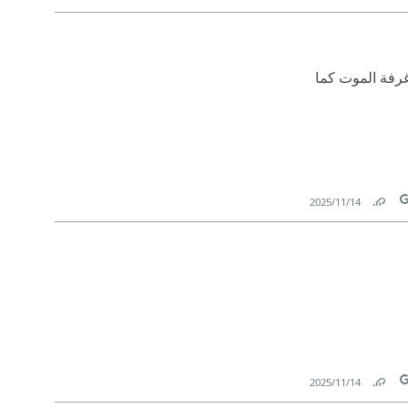
Link
T
غرفة الموت كما
14‏/11‏/2025
Link
T
14‏/11‏/2025
Link
T