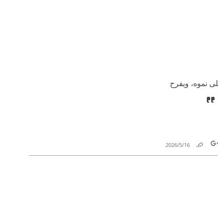
لى نموه، ويفرح
16‏/5‏/2026
Link
Tw