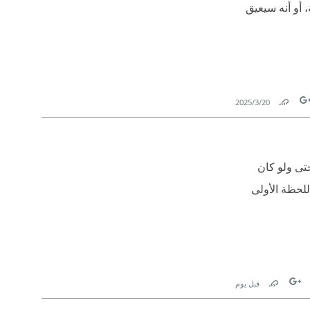
، أو أنه سيعيق
20‏/3‏/2025
Link
Tw
حتى ولو كان
للحظة الأولى
قبل يوم
Link
Twit
Fa