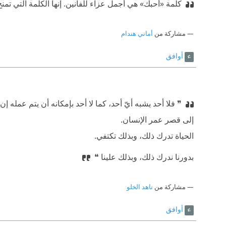
كلمة «أحبك» هي أجمل عزاء للفانين. إنها الكلمة التي تمن
مشاركة من
أماني هندام
أوافق
❞ فلا أحد يشبه أيّ أحد، كما لا أحد بإمكانه أن يتم عمله 
إلى قصر عمر الإنسان.
⁠‫الحياة تدرك ذلك، وبذلك تكتفي.
⁠‫بدورنا ندرك ذلك، وبذلك علينا ❝
مشاركة من
ناهد الخلو
أوافق