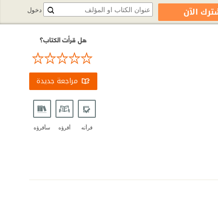
ترك الآن
دخول
هل قرأت الكتاب؟
مراجعة جديدة
قرأته
أقرؤه
سأقرؤه