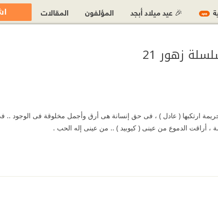
اش
ية
🎉 عيد ميلاد أبجد
المؤلفون
المقالات
جديد
سلة زهور 21
مة ارتكبها ( عادل ) ، فى حق إنسانة هى أرق وأجمل مخلوقة فى الوجود .. فى حق
 ، أراقت الدموع من عينى ( كيوبيد ) .. من عينى إله الحب .