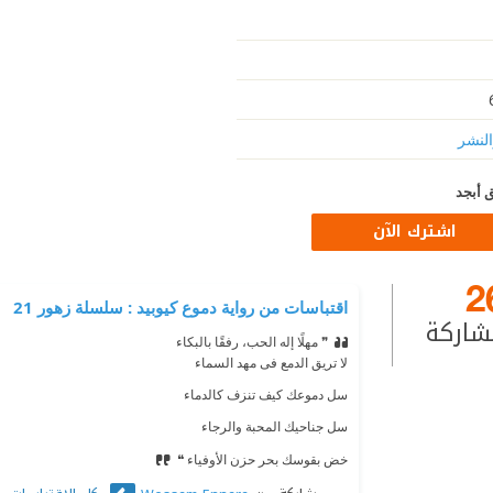
النشر
 أبجد
اشترك الآن
2
اقتباسات من رواية دموع كيوبيد : سلسلة زهور 21
شاركة
❞ مهلًا إله الحب، رفقًا بالبكاء
⁠‫لا تريق الدمع فى مهد السماء
⁠‫سل دموعك كيف تنزف كالدماء
⁠‫سل جناحيك المحبة والرجاء
⁠‫خض بقوسك بحر حزن الأوفياء ❝