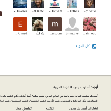
Maaly Sherif ElSabaa
Mohammed Esmat
Zahraa Esmaile
Wessam Ennara
Amany Kamal
Dalia Mahmoud
tmmazher
mariane barsoum
مِنَّة اللَّه
Eman Ahmed
كل القرّاء
أبجد
: أسلوب جديد للقراءة العربية
أبجد هو تطبيق القراءة رقم واحد في العالم العربي. تضم مكتبة أبجد أحدث وأهم الكتب والروايات
المجالات، مثل الروايات والقصص، كتب الأدب، الكتب التاريخية، الكتب السياسية، كتب المال 
اشتراك أبجد بلا حدود
الكتب
تواصل معنا