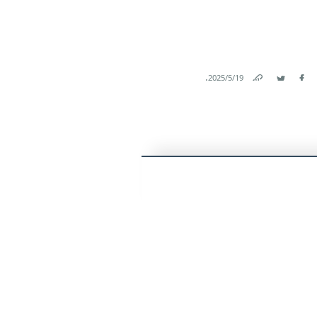
.
19‏/5‏/2025
Link
Twitter
Facebook