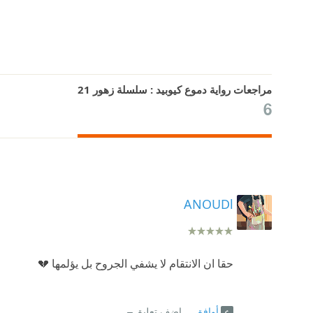
مراجعات رواية دموع كيوبيد : سلسلة زهور 21
6
ANOUDl
حقا ان الانتقام لا يشفي الجروح بل يؤلمها 💔
أوافق
اضف تعليق