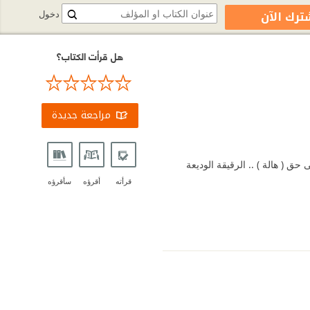
ترك الآن
دخول
هل قرأت الكتاب؟
مراجعة جديدة
 ( هالة ) .. الرقيقة الوديعة
قرأته
أقرؤه
سأقرؤه