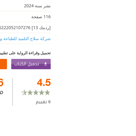
نشر سنة 2024
116 صفحة
[ردمك 13] 6222052107276
شركة سلاح التلميذ للطباعة و
تحميل وقراءة الرواية على تطبيق
تحميل الكتاب
6
4.5
م
6
تقييم