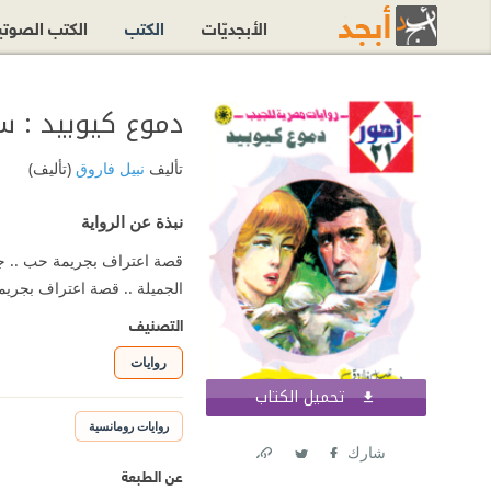
الأبجديّات
الكتب
الكتب الصوت
دموع كيوبيد : سل
تأليف
نبيل فاروق
(تأليف)
نبذة عن الرواية
قصة اعتراف بجريمة حب .. جري
الجميلة .. قصة اعتراف بجريمة
التصنيف
روايات
تحميل الكتاب
اشترك الآن
روايات رومانسية
شارك
عن الطبعة
Link
Twitter
Facebook