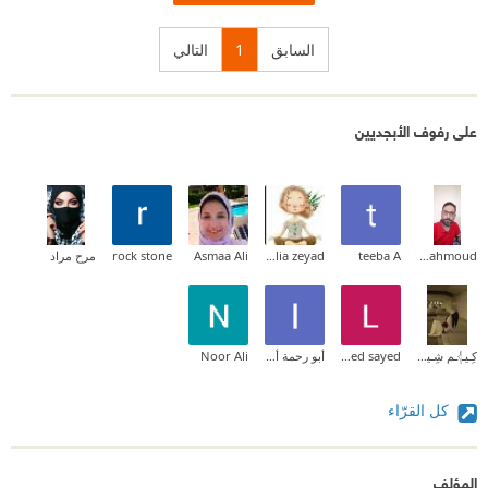
السابق
1
التالي
على رفوف الأبجديين
Hamed Mahmoud
teeba A
dalia zeyad
Asmaa Ali
rock stone
مرح مراد
كِـيـ𓂆ـم شِـيـ𓂆ـرُو¹⁹⁹³.
Lamis Mohamed sayed
أبو رحمة أبو رحمة
Noor Ali
كل القرّاء
المؤلف