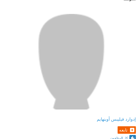
إدوارد فيليبس أوبنهايم
تابعه
كل المؤلفون