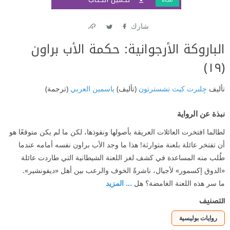
شارك
Link
Twitter
Facebook
الباروكة الأرجوانية: حكمة الأب براون
(١٩)
تأليف
جِلبرت كيث تشسترتون
(تأليف)
ياسمين العربي
(ترجمة)
نبذة عن الرواية
لطالما افتخرت العائلات العريقة بأصولها ونفوذها، لكن ما لم يكن متوقعًا هو
أن تفتخر عائلة بلعنة متوارثة! هذا ما وجد الأب براون نفسه أمامه عندما
طُلب منه المساعدة في كشف لغز اللعنة الشيطانية التي طاردت عائلة
«الدوق إكسمور» لأجيال، ناشرةً الخوف والرعب بين أهل «ديفونشير».
ما سر هذه اللعنة الغامضة؟ هل
... المزيد
التصنيف
روايات بوليسية