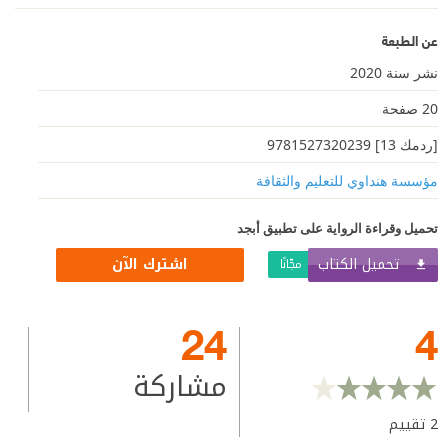
عن الطبعة
نشر سنة 2020
20 صفحة
[ردمك 13] 9781527320239
مؤسسة هنداوي للتعليم والثقافة
تحميل وقراءة الرواية على تطبيق أبجد
تحميل الكتاب
اشترك الآن
مجّانًا
24
4
مشاركة
2
تقييم