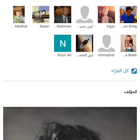
Yazan ElHaj
hajar
ايمن محمد حامد
Omnia AbdulRahman
Razan
Shahd Medhat
Rahma Malik
tmmazher
انور الحاضري
Noor Ali
كل القرّاء
المؤلف