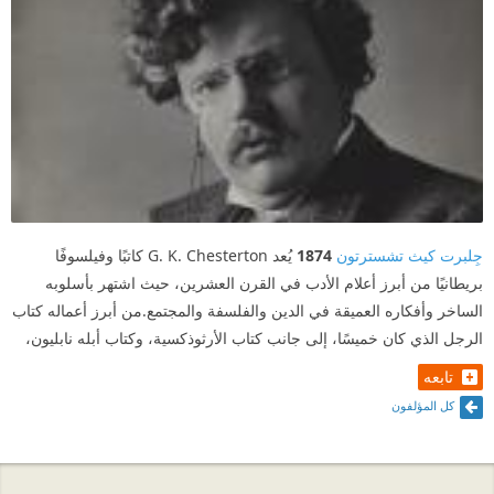
جِلبرت كيث تشسترتون
1874
يُعد G. K. Chesterton كاتبًا وفيلسوفًا
بريطانيًا من أبرز أعلام الأدب في القرن العشرين، حيث اشتهر بأسلوبه
الساخر وأفكاره العميقة في الدين والفلسفة والمجتمع.من أبرز أعماله كتاب
الرجل الذي كان خميسًا، إلى جانب كتاب الأرثوذكسية، وكتاب أبله نابليون،
تابعه
كل المؤلفون