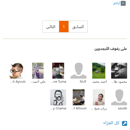
أوافق
السابق
1
التالي
على رفوف الأبجديين
محمود طارق إبراهيم
أحمد محمد
NUF
Nadia Yassine Tuma
علي أحمد حجازي
Abdallah Ayoub
saudb
رزان شيخ حسن
Yousef Alhouli
Wady Osama
كل القرّاء