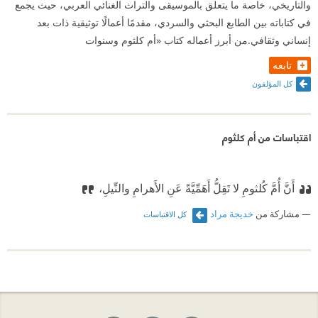
والتاريخي، خاصة ما يتعلق بالموسيقى والتراث الغنائي العربي، حيث يجمع
في كتاباته بين الطابع البحثي والسردي، مقدمًا أعمالًا توثيقية ذات بعد
إنساني وثقافي.من أبرز أعماله كتاب «أم كلثوم وسنوات
تابعه
كل المؤلفون
اقتباسات من أم كلثوم
أَنَّ أُمَّ كُلثومٍ لا تَقِلُّ أَهَمِّيَّةً عَنِ الأَهرامِ والنِّيلِ،
مشاركة من
خديجة مراد
كل الاقتباسات