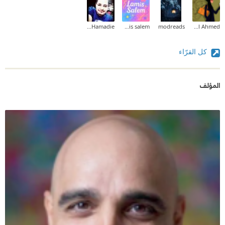
Mazen Hamadie
lamis salem
modreads
jewel Ahmed
كل القرّاء
المؤلف