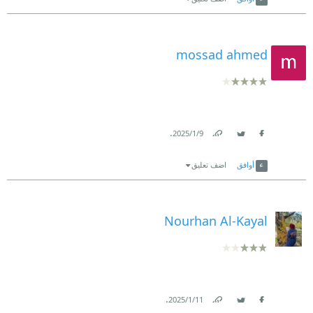
mossad ahmed
.
9‏/1‏/2025
Link
Twitter
Facebook
أوافق
اضف تعليق
Nourhan Al-Kayal
.
11‏/1‏/2025