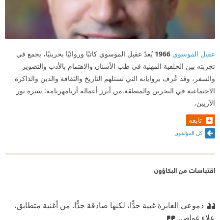
عقيل الموسوي
1966
يُعدّ عقيل الموسوي كاتبًا وروائيًا بحرينيًا، يجمع في
تجربته بين الخلفية المهنية في طب الأسنان والاهتمام بالأدب والتصوير
والسفر، وقد عُرف برواياته التي تستلهم التاريخ والثقافة والدين والذاكرة
الاجتماعية في البحرين والمنطقة.من أبرز أعماله أريامهرنامه: سيرة نور
الآريين،
تابعه
كل المؤلفون
اقتباسات من البكاؤون
دموعي العابرة غبية جدًّا، لكنها صادقة جدًّا.
‫ من أغنية متطابق،
علاء غواص.