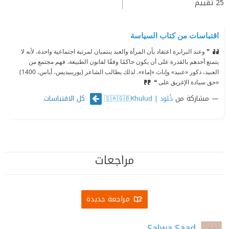
25
تقييم
اقتباسات من كتاب السياسة
❞ وعند البرابرة اعتقاد بأن المرأة والعبد ينتميان لمرتبة اجتماعية واحدة، لأنه لا
يتمتع أحدهم بالقدرة على أن يكون حاكمًا وفقًا لقانون الطبيعة، فهم مجتمع من
العبيد، ذكور «عبيد» وإناث «إماء». لذلك يطالب الشاعر (يوريبيديس، أياس، 1400)
«حق سيادة الإغريق على ❝
مشاركة من
كل الاقتباسات
خُلود | 🇸🇦🇬🇧Khulud
مراجعات
مراجعة جديدة
Salwa Saad