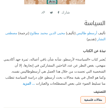
شارك
Link
Twitter
Facebook
السياسة
تأليف
أرسطو طاليس
(تأليف)
محيى الدين محمد مطاوع
(ترجمة)
مصطفى
النشار
(تقديم)
نبذة عن الكتاب
يُعتبر كتاب «السياسة» لأرسطو، شأنه شأن باقي أعماله، ثمرة جهد أكاديمي
منهجي، بغض النظر عن عدد الباحثين المشاركين في إنجازها، إلا أن
الشخصية التي تجسدت من خلال هذا العمل هي أرسطوطاليس نفسه.
وكما هو الحال في بقية مجالات بحث أرسطو، فإن دراسة السياسة تتطلب
منا تسليط الضوء على بعض المصطلحات والعبارات
... المزيد
التصنيف
مقالات فلسفية