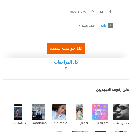
.
25‏/11‏/2024
Link
Twitter
Facebook
أوافق
اضف تعليق
مراجعة جديدة
كل المراجعات
على رفوف الأبجديين
محمود طارق إبراهيم
lamis salem
Ȝℓαα
Donia Yahia
habooobaaa
فاطمة باشافعي