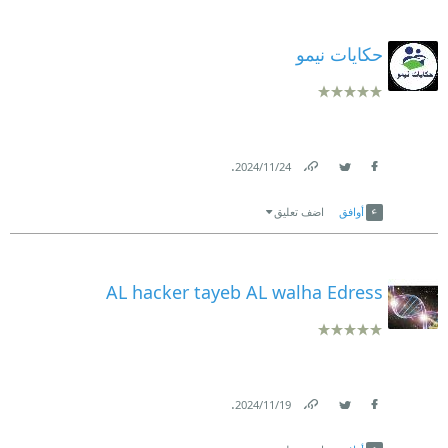
حكايات نيمو
.
24‏/11‏/2024
Link
Twitter
Facebook
أوافق
اضف تعليق
AL hacker tayeb AL walha Edress
.
19‏/11‏/2024
Link
Twitter
Facebook