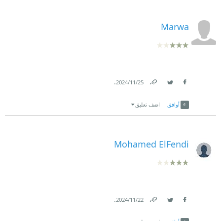
Marwa
.
25‏/11‏/2024
Link
Twitter
Facebook
أوافق
اضف تعليق
Mohamed ElFendi
.
22‏/11‏/2024
Link
Twitter
Facebook